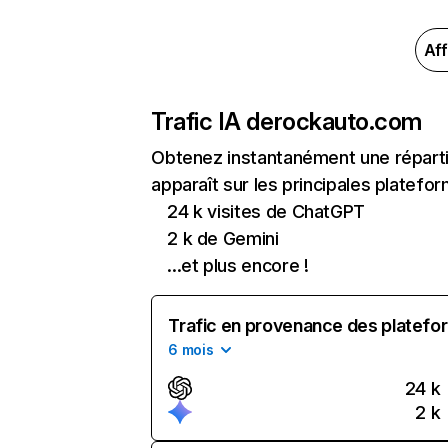
Aff
Trafic IA de
rockauto.com
Obtenez instantanément une réparti
apparaît sur les principales platefor
24 k visites de ChatGPT
2 k de Gemini
...et plus encore !
Trafic en provenance des platefor
6 mois
24 k
2 k