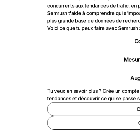
concurrents aux tendances de trafic, en pa
Semrush t'aide à comprendre qui s'impose
plus grande base de données de recherch
Voici ce que tu peux faire avec Semrush 
C
Mesure
Aug
Tu veux en savoir plus ? Crée un compte 
tendances et découvrir ce qui se passe s
C