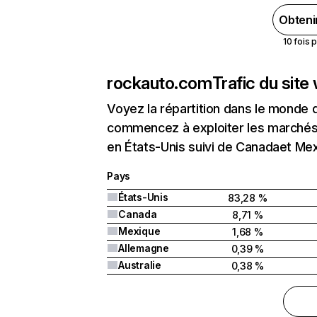
Obteni
10 fois 
rockauto.com
Trafic du site
Voyez la répartition dans le monde 
commencez à exploiter les marchés 
en États-Unis suivi de Canadaet Me
Pays
États-Unis
83,28 %
Canada
8,71 %
Mexique
1,68 %
Allemagne
0,39 %
Australie
0,38 %