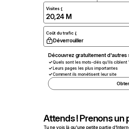
Visites
20,24 M
Coût du trafic
Déverrouiller
Découvrez gratuitement d'autres 
Quels sont les mots-clés qu'ils ciblent 
Leurs pages les plus importantes
Comment ils monétisent leur site
Obten
Attends ! Prenons un p
Tu ne vois là qu'une petite partie d'Int