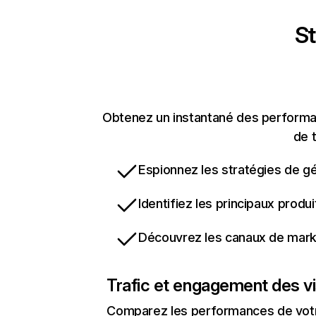
St
Obtenez un instantané des performan
de t
Espionnez les stratégies de gé
Identifiez les principaux produ
Découvrez les canaux de marke
Trafic et engagement des vi
Comparez les performances de votre