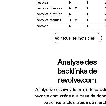
revolve
1
N
revolve dresses
1
N
T
revolve clothing
1
N
revolve returns
1
1
I
T
revovle
1
N
Voir tous les mots clés →
Analyse des
backlinks de
revolve.com
Analysez et suivez le profil de backl
revolve.com grâce à la base de don
backlinks la plus rapide du marc