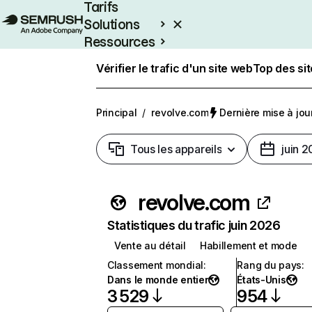
Tarifs
Solutions
Ressources
Entreprises
Vérifier le trafic d'un site web
Top des si
Principal
/
revolve.com
Dernière mise à jour
Tous les appareils
juin 
revolve.com
Statistiques du trafic juin 2026
Vente au détail
Habillement et mode
Classement mondial
:
Rang du pays
:
Dans le monde entier
États-Unis
3 529
954