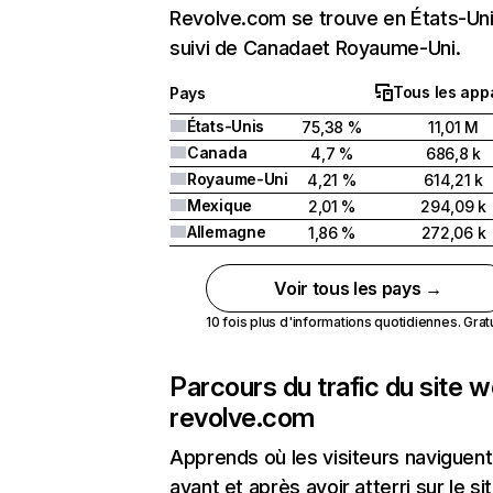
Revolve.com se trouve en États-Un
suivi de Canadaet Royaume-Uni.
Tous les appa
Pays
États-Unis
75,38 %
11,01 M
Canada
4,7 %
686,8 k
Royaume-Uni
4,21 %
614,21 k
Mexique
2,01 %
294,09 k
Allemagne
1,86 %
272,06 k
Voir tous les pays →
10 fois plus d'informations quotidiennes. Gratui
Parcours du trafic du site 
revolve.com
Apprends où les visiteurs naviguent
avant et après avoir atterri sur le si