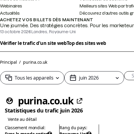
Webinaires
Meilleurs sites Web par traf
Actualités
Découvrez d’autres outils gr
ACHETEZ VOS BILLETS DÈS MAINTENANT
Une journée. Des stratégies concrètes. Pour les marketeur
13 octobre 2026
Londres, Royaume-Uni
Vérifier le trafic d'un site web
Top des sites web
Principal
/
purina.co.uk
Tous les appareils
juin 2026
purina.co.uk
Statistiques du trafic juin 2026
Vente au détail
Classement mondial
:
Rang du pays
:
Dans le monde entier
Royaume-Uni