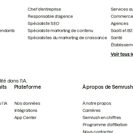
Chef d’entreprise
Services au
Responsable d’agence
Commerce 
Spécialiste SEO
Agences
endants
Spécialiste marketing de contenu
SaaS et B2
Spécialistes du marketing de croissance
Santé
Établisseme
Voir tous l
té dans l’IA.
uits
Plateforme
À propos de Semrush
 l’IA
Nos données
À notre propos
Intégrations
Carrières
App Center
Semrush en chiffres
Programme d’affiliation
Nous contacter