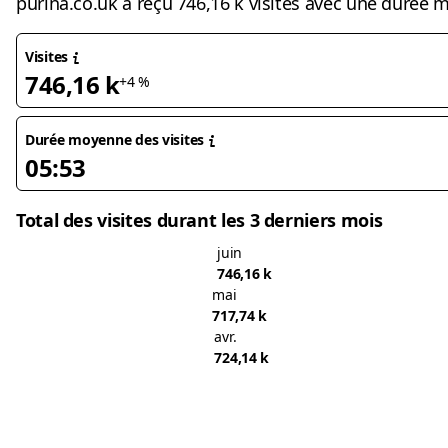
purina.co.uk a reçu 746,16 k visites avec une durée 
Visites
746,16 k
+4 %
Durée moyenne des visites
05:53
Total des visites durant les 3 derniers mois
juin
746,16 k
mai
717,74 k
avr.
724,14 k