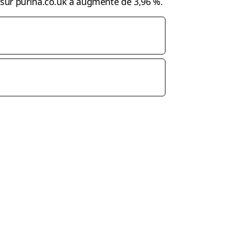
c sur purina.co.uk a augmenté de 3,96 %.