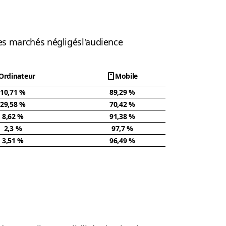
les marchés négligésl'audience
Ordinateur
Mobile
10,71 %
89,29 %
29,58 %
70,42 %
8,62 %
91,38 %
2,3 %
97,7 %
3,51 %
96,49 %