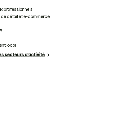
x professionnels
de détail et e-commerce
B
nt local
es secteurs d’activité