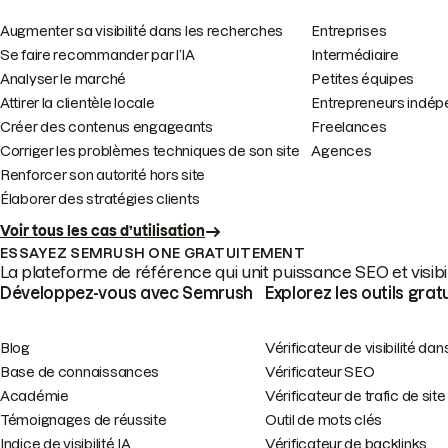
Augmenter sa visibilité dans les recherches
Entreprises
Se faire recommander par l’IA
Intermédiaire
Analyser le marché
Petites équipes
Attirer la clientèle locale
Entrepreneurs indép
Créer des contenus engageants
Freelances
Corriger les problèmes techniques de son site
Agences
Renforcer son autorité hors site
Élaborer des stratégies clients
Voir tous les cas d’utilisation
ESSAYEZ SEMRUSH ONE GRATUITEMENT
La plateforme de référence qui unit puissance SEO et visibili
Développez-vous avec Semrush
Explorez les outils grat
Blog
Vérificateur de visibilité dans
Base de connaissances
Vérificateur SEO
Académie
Vérificateur de trafic de site
Témoignages de réussite
Outil de mots clés
Indice de visibilité IA
Vérificateur de backlinks