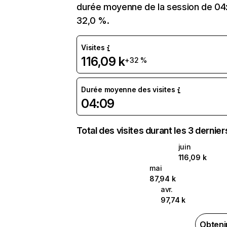
durée moyenne de la session de 04:
32,0 %.
Visites
116,09 k
+32 %
Durée moyenne des visites
04:09
Total des visites durant les 3 dernie
juin
116,09 k
mai
87,94 k
avr.
97,74 k
Obteni