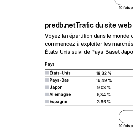
10 fois 
predb.net
Trafic du site web
Voyez la répartition dans le monde 
commencez à exploiter les marchés 
États-Unis suivi de Pays-Baset Japo
Pays
États-Unis
18,32 %
Pays-Bas
16,49 %
Japon
9,03 %
Allemagne
5,34 %
Espagne
3,86 %
10 fois 