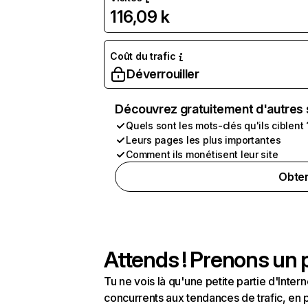
116,09 k
Coût du trafic
Déverrouiller
Découvrez gratuitement d'autres 
Quels sont les mots-clés qu'ils ciblent 
Leurs pages les plus importantes
Comment ils monétisent leur site
Obten
Attends ! Prenons un p
Tu ne vois là qu'une petite partie d'Int
concurrents aux tendances de trafic, en pa