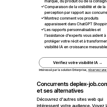
marque, du produit ou de la consign
Comparaison de la visibilité et de la
perception par rapport aux concurr
Montrez comment vos produits
apparaissent dans ChatGPT Shoppi
Les rapports personnalisables et
l'assistance d'experts vous aident à
protéger votre récit et à transformer
visibilité IA en croissance mesurabl
Vérifiez votre visibilité IA →
Intéressé par la solution Enterprise,
réservez un
Concurrents de
plex-job.co
et ses alternatives
Découvrez d'autres sites web qui
intéressent votre audience. Voyez la