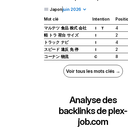
Japon
juin 2026
Mot clé
Intention
Positi
マルテツ 食品 株式 会社
4
I
T
軽 トラ 荷台 サイズ
2
I
トラック ナビ
4
I
スピード 違反 免 停
2
I
コーナン 物流
8
C
Voir tous les mots clés →
Analyse des
backlinks de
plex-
job.com