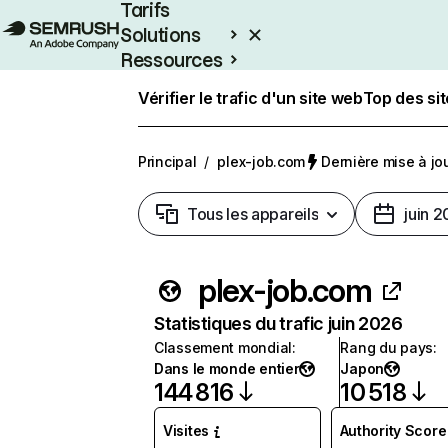
Tarifs
Solutions
Ressources
Entreprises
Vérifier le trafic d'un site web
Top des si
Principal
/
plex-job.com
Dernière mise à jour
Tous les appareils
juin 
plex-job.com
Statistiques du trafic juin 2026
Classement mondial
:
Rang du pays
:
Dans le monde entier
Japon
144 816
10 518
Visites
Authority Score