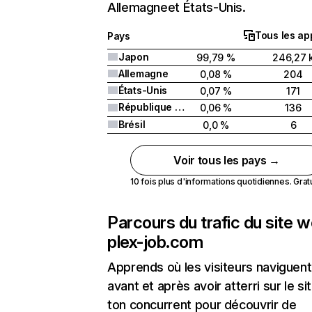
Allemagneet États-Unis.
Tous les ap
Pays
Japon
99,79 %
246,27 
Allemagne
0,08 %
204
États-Unis
0,07 %
171
République démocratique populaire lao (Laos)
0,06 %
136
Brésil
0,0 %
6
Voir tous les pays →
10 fois plus d'informations quotidiennes. Gratui
Parcours du trafic du site 
plex-job.com
Apprends où les visiteurs naviguent
avant et après avoir atterri sur le si
ton concurrent pour découvrir de