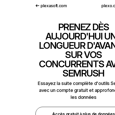
plexasoft.com
plexo.
PRENEZ DÈS
AUJOURD'HUI U
LONGUEUR D'AVA
SUR VOS
CONCURRENTS A
SEMRUSH
Essayez la suite complète d'outils 
avec un compte gratuit et approfon
les données
Accès gratuit à plus de données