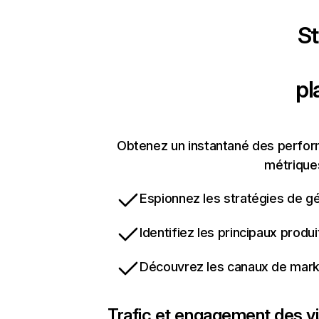
St
pl
Obtenez un instantané des perform
métriques
Espionnez les stratégies de gé
Identifiez les principaux produ
Découvrez les canaux de marke
Trafic et engagement des vi