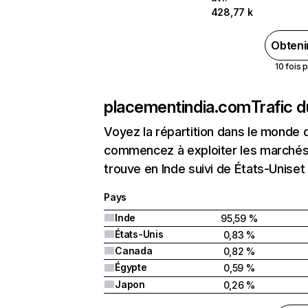
428,77 k
Obteni
10 fois 
placementindia.com
Trafic 
Voyez la répartition dans le monde 
commencez à exploiter les marchés 
trouve en Inde suivi de États-Unise
Pays
Inde
95,59 %
États-Unis
0,83 %
Canada
0,82 %
Égypte
0,59 %
Japon
0,26 %