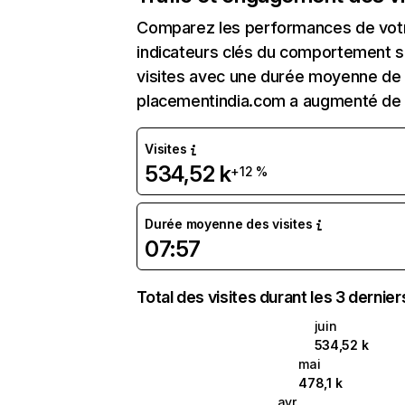
Comparez les performances de votre
indicateurs clés du comportement su
visites avec une durée moyenne de l
placementindia.com a augmenté de 
Visites
534,52 k
+12 %
Durée moyenne des visites
07:57
Total des visites durant les 3 dernie
juin
534,52 k
mai
478,1 k
avr.