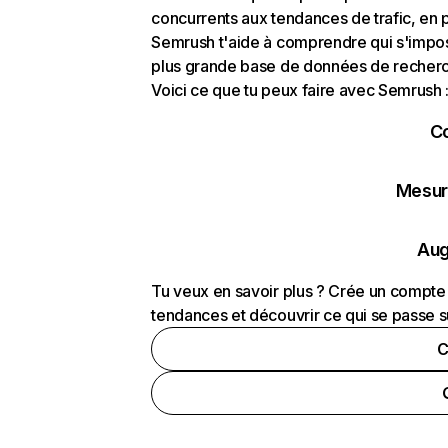
concurrents aux tendances de trafic, en pa
Semrush t'aide à comprendre qui s'impose
plus grande base de données de recherch
Voici ce que tu peux faire avec Semrush 
C
Mesure
Aug
Tu veux en savoir plus ? Crée un compte 
tendances et découvrir ce qui se passe s
C