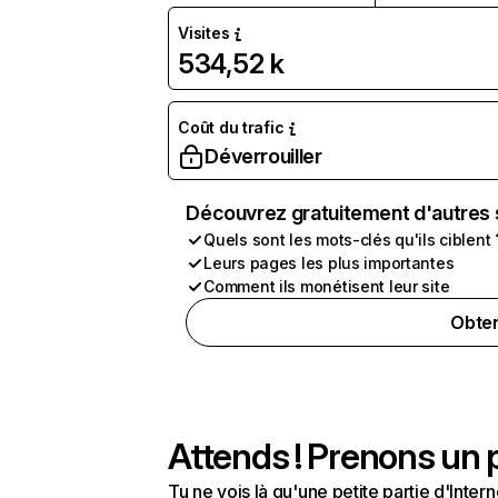
Visites
534,52 k
Coût du trafic
Déverrouiller
Découvrez gratuitement d'autres 
Quels sont les mots-clés qu'ils ciblent 
Leurs pages les plus importantes
Comment ils monétisent leur site
Obten
Attends ! Prenons un p
Tu ne vois là qu'une petite partie d'Int