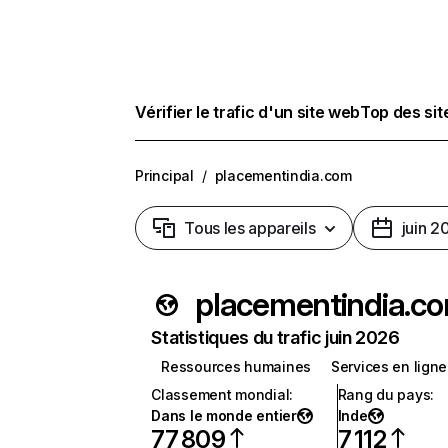
Vérifier le trafic d'un site web
Top des si
Principal
/
placementindia.com
Tous les appareils
juin 2
placementindia.c
Statistiques du trafic juin 2026
Ressources humaines
Services en ligne
Classement mondial
:
Rang du pays
:
Dans le monde entier
Inde
77 809
7 112