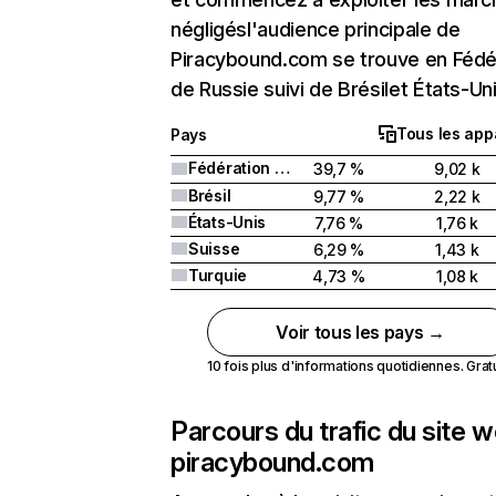
négligésl'audience principale de
Piracybound.com se trouve en Fédé
de Russie suivi de Brésilet États-Uni
Tous les app
Pays
Fédération de Russie
39,7 %
9,02 k
Brésil
9,77 %
2,22 k
États-Unis
7,76 %
1,76 k
Suisse
6,29 %
1,43 k
Turquie
4,73 %
1,08 k
Voir tous les pays →
10 fois plus d'informations quotidiennes. Gratui
Parcours du trafic du site 
piracybound.com