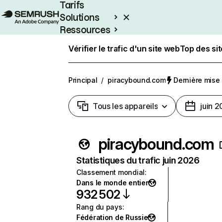
Tarifs
Solutions
Ressources
Entreprises
Vérifier le trafic d'un site web
Top des si
Principal
/
piracybound.com
Dernière mise à
Tous les appareils
juin 
piracybound.com
Statistiques du trafic juin 2026
Classement mondial
:
Dans le monde entier
932 502
Rang du pays
:
Fédération de Russie