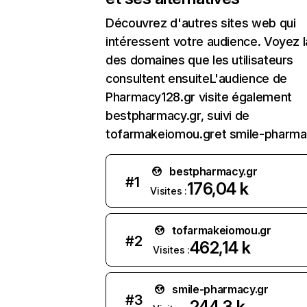
Découvrez d'autres sites web qui
intéressent votre audience. Voyez la
des domaines que les utilisateurs
consultent ensuiteL'audience de
Pharmacy128.gr visite également
bestpharmacy.gr, suivi de
tofarmakeiomou.gret smile-pharmac
bestpharmacy.gr
#
1
176,04 k
Visites :
tofarmakeiomou.gr
#
2
462,14 k
Visites :
smile-pharmacy.gr
#
3
244,3 k