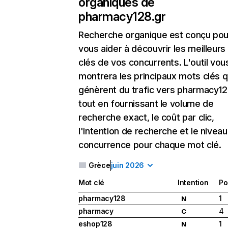
organiques de
pharmacy128.gr
Recherche organique
est conçu pou
vous aider à découvrir les meilleur
clés de vos concurrents. L'outil vou
montrera les principaux mots clés q
génèrent du trafic vers pharmacy12
tout en fournissant le volume de
recherche exact, le coût par clic,
l'intention de recherche et le nivea
concurrence pour chaque mot clé.
Grèce
juin 2026
Mot clé
Intention
Po
pharmacy128
1
N
pharmacy
4
C
eshop128
1
N