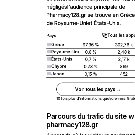
négligésl'audience principale de
Pharmacy128.gr se trouve en Grèce 
de Royaume-Uniet États-Unis.
Tous les appa
Pays
Grèce
97,36 %
302,76 k
Royaume-Uni
0,8 %
2,48 k
États-Unis
0,7 %
2,17 k
Chypre
0,28 %
869
Japon
0,15 %
452
Voir tous les pays →
10 fois plus d'informations quotidiennes. Gratui
Parcours du trafic du site 
pharmacy128.gr