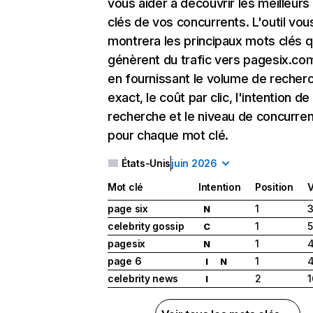
vous aider à découvrir les meilleur
clés de vos concurrents. L'outil vou
montrera les principaux mots clés q
génèrent du trafic vers pagesix.com
en fournissant le volume de recher
exact, le coût par clic, l'intention de
recherche et le niveau de concurre
pour chaque mot clé.
États-Unis
juin 2026
Mot clé
Intention
Position
page six
1
3
N
celebrity gossip
1
5
C
pagesix
1
4
N
page 6
1
4
I
N
celebrity news
2
1
I