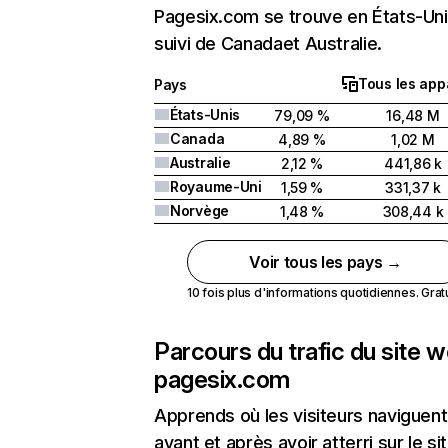
Pagesix.com se trouve en États-Un
suivi de Canadaet Australie.
Tous les app
Pays
États-Unis
79,09 %
16,48 M
Canada
4,89 %
1,02 M
Australie
2,12 %
441,86 k
Royaume-Uni
1,59 %
331,37 k
Norvège
1,48 %
308,44 k
Voir tous les pays →
10 fois plus d'informations quotidiennes. Gratui
Parcours du trafic du site 
pagesix.com
Apprends où les visiteurs naviguent
avant et après avoir atterri sur le si