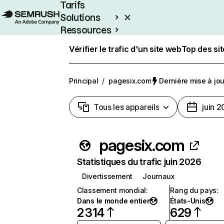
Tarifs
Solutions
Ressources
Entreprises
Vérifier le trafic d'un site web
Top des si
Principal
/
pagesix.com
Dernière mise à jour
Tous les appareils
juin 
pagesix.com
Statistiques du trafic juin 2026
Divertissement
Journaux
Classement mondial
:
Rang du pays
:
Dans le monde entier
États-Unis
2 314
629