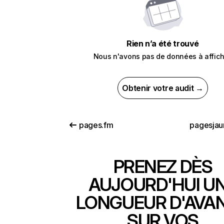
Rien n’a été trouvé
Nous n'avons pas de données à affich
Obtenir votre audit →
pages.fm
pagesjau
PRENEZ DÈS
AUJOURD'HUI U
LONGUEUR D'AVA
SUR VOS