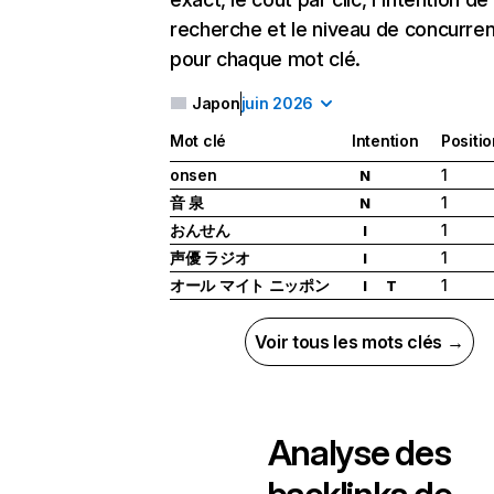
recherche et le niveau de concurre
pour chaque mot clé.
Japon
juin 2026
Mot clé
Intention
Positio
onsen
1
N
音 泉
1
N
おんせん
1
I
声優 ラジオ
1
I
オール マイト ニッポン
1
I
T
Voir tous les mots clés →
Analyse des