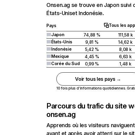
Onsen.ag se trouve en Japon suivi 
États-Uniset Indonésie.
Tous les app
Pays
Japon
74,88 %
111,58 k
États-Unis
9,81 %
14,62 k
Indonésie
5,42 %
8,08 k
Mexique
4,45 %
6,63 k
Corée du Sud
0,99 %
1,48 k
Voir tous les pays →
10 fois plus d'informations quotidiennes. Gratui
Parcours du trafic du site 
onsen.ag
Apprends où les visiteurs naviguent
avant et après avoir atterri sur le si