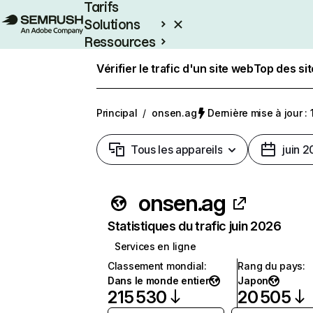
Tarifs
Solutions
Ressources
Entreprises
Vérifier le trafic d'un site web
Top des si
Principal
/
onsen.ag
Dernière mise à jour : 
Tous les appareils
juin 
onsen.ag
Statistiques du trafic juin 2026
Services en ligne
Classement mondial
:
Rang du pays
:
Dans le monde entier
Japon
215 530
20 505