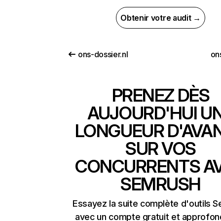
Obtenir votre audit →
ons-dossier.nl
on
PRENEZ DÈS
AUJOURD'HUI U
LONGUEUR D'AVA
SUR VOS
CONCURRENTS A
SEMRUSH
Essayez la suite complète d'outils 
avec un compte gratuit et approfon