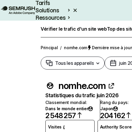
Tarifs
Solutions
Ressources
Entreprises
Vérifier le trafic d'un site web
Top des si
Principal
/
nomhe.com
Dernière mise à jour 
Tous les appareils
juin 
nomhe.com
Statistiques du trafic juin 2026
Classement mondial
:
Rang du pays
:
Dans le monde entier
Japon
2 548 257
204 162
Visites
Authority Score