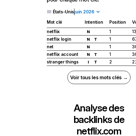
États-Unis
juin 2026
Mot clé
Intention
Position
V
netflix
1
1
N
netflix login
1
6
N
T
net
1
3
N
netflix account
1
3
N
T
stranger things
2
2
I
T
Voir tous les mots clés →
Analyse des
backlinks de
netflix.com