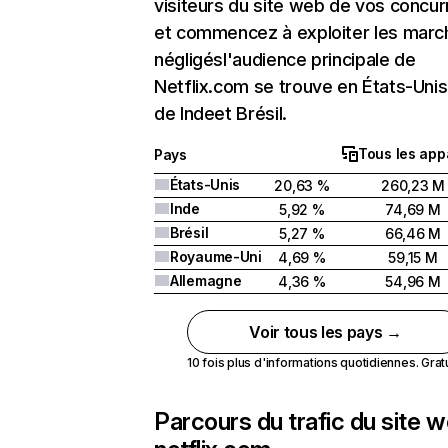
visiteurs du site web de vos concur
et commencez à exploiter les marc
négligésl'audience principale de
Netflix.com se trouve en États-Unis 
de Indeet Brésil.
Tous les app
Pays
États-Unis
20,63 %
260,23 M
Inde
5,92 %
74,69 M
Brésil
5,27 %
66,46 M
Royaume-Uni
4,69 %
59,15 M
Allemagne
4,36 %
54,96 M
Voir tous les pays →
10 fois plus d'informations quotidiennes. Gratui
Parcours du trafic du site 