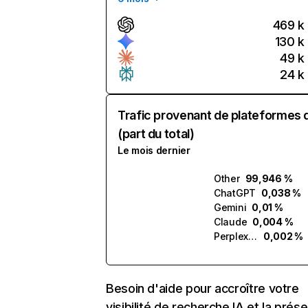
469 k
130 k
49 k
24 k
Trafic provenant de plateformes 
(part du total)
Le mois dernier
Other
99,946 %
ChatGPT
0,038 %
Gemini
0,01 %
Claude
0,004 %
Perplexity
0,002 %
Besoin d'aide pour accroître votre
visibilité de recherche IA et la prés