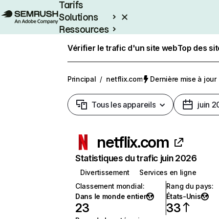
Tarifs
Solutions
Ressources
Entreprises
Vérifier le trafic d'un site web
Top des si
Principal
/
netflix.com
Dernière mise à jour :
Tous les appareils
juin 
netflix.com
Statistiques du trafic juin 2026
Divertissement
Services en ligne
Classement mondial
:
Rang du pays
:
Dans le monde entier
États-Unis
23
33