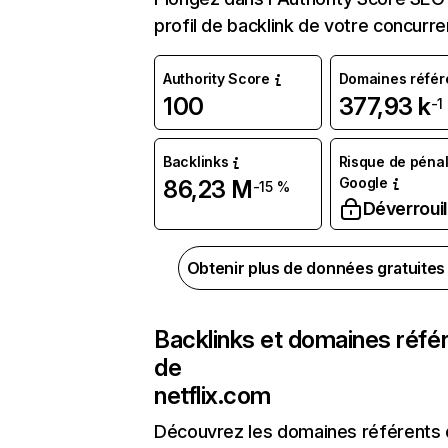
profil de backlink de votre concurre
Authority Score
Domaines référ
100
377,93 k
-1
Backlinks
Risque de pénal
Google
86,23 M
-15 %
Déverrouil
Obtenir plus de données gratuite
Backlinks et domaines réfé
de
netflix.com
Découvrez les domaines référents