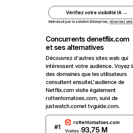
Vérifiez votre visibilité IA →
Intéressé par la solution Enterprise,
réservez un
Concurrents de
netflix.com
et ses alternatives
Découvrez d'autres sites web qui
intéressent votre audience. Voyez la
des domaines que les utilisateurs
consultent ensuiteL'audience de
Netflix.com visite également
rottentomatoes.com, suivi de
justwatch.comet tvguide.com.
rottentomatoes.com
#
1
93,75 M
Visites :