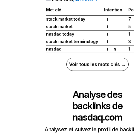
Mot clé
Intention
Po
stock market today
7
I
stock market
5
I
nasdaq today
1
I
stock market terminology
3
I
nasdaq
1
I
N
Voir tous les mots clés →
Analyse des
backlinks de
nasdaq.com
Analysez et suivez le profil de backl