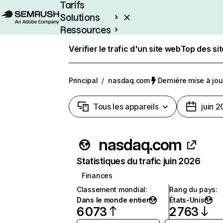
Tarifs
Solutions
Ressources
Entreprises
Vérifier le trafic d'un site web
Top des si
Principal
/
nasdaq.com
Dernière mise à jour
Tous les appareils
juin 
nasdaq.com
Statistiques du trafic juin 2026
Finances
Classement mondial
:
Rang du pays
:
Dans le monde entier
États-Unis
6 073
2 763