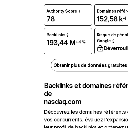
Authority Score
Domaines référ
78
152,58 k
-1
Backlinks
Risque de pénal
Google
193,44 M
+4 %
Déverrouil
Obtenir plus de données gratuite
Backlinks et domaines réfé
de
nasdaq.com
Découvrez les domaines référents
vos concurrents, évaluez l'expansi
leur profil de backlinks et obtenez 