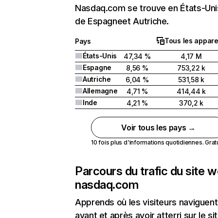
Nasdaq.com se trouve en États-Unis
de Espagneet Autriche.
Tous les appare
Pays
États-Unis
47,34 %
4,17 M
Espagne
8,56 %
753,22 k
Autriche
6,04 %
531,58 k
Allemagne
4,71 %
414,44 k
Inde
4,21 %
370,2 k
Voir tous les pays →
10 fois plus d'informations quotidiennes. Gratui
Parcours du trafic du site 
nasdaq.com
Apprends où les visiteurs naviguent
avant et après avoir atterri sur le si