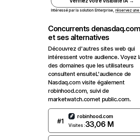
Vérifiez votre visibilité IA →
Intéressé par la solution Enterprise,
réservez un
Concurrents de
nasdaq.co
et ses alternatives
Découvrez d'autres sites web qui
intéressent votre audience. Voyez la
des domaines que les utilisateurs
consultent ensuiteL'audience de
Nasdaq.com visite également
robinhood.com, suivi de
marketwatch.comet public.com.
robinhood.com
#
1
33,06 M
Visites :