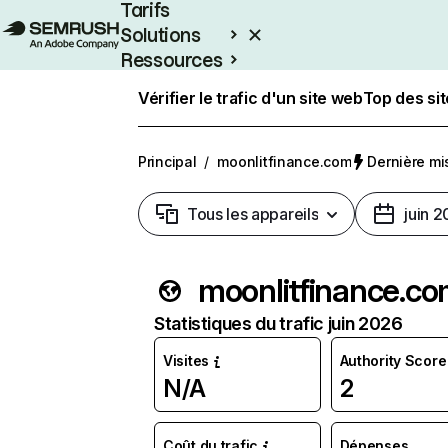
Tarifs
Solutions
Ressources
Entreprises
Vérifier le trafic d'un site web
Top des si
Principal
/
moonlitfinance.com
Dernière mis
Tous les appareils
juin 
moonlitfinance.c
Statistiques du trafic juin 2026
Visites
Authority Score
N/A
2
Coût du trafic
Dépenses