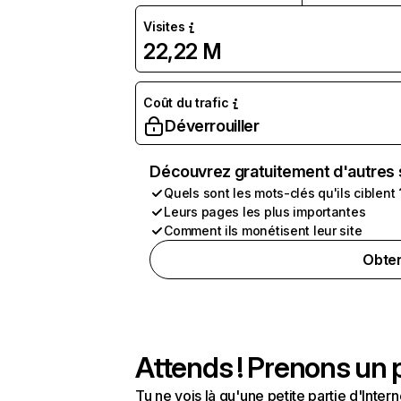
Visites
22,22 M
Coût du trafic
Déverrouiller
Découvrez gratuitement d'autres 
Quels sont les mots-clés qu'ils ciblent 
Leurs pages les plus importantes
Comment ils monétisent leur site
Obten
Attends ! Prenons un p
Tu ne vois là qu'une petite partie d'Int