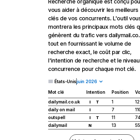
Recherche organique
est conçu pou
vous aider à découvrir les meilleur
clés de vos concurrents. L'outil vou
montrera les principaux mots clés q
génèrent du trafic vers dailymail.co.
tout en fournissant le volume de
recherche exact, le coût par clic,
l'intention de recherche et le nivea
concurrence pour chaque mot clé.
États-Unis
juin 2026
Mot clé
Intention
Position
V
dailymail.co.uk
1
12
I
T
daily on mail
7
11
I
outspell
11
74
I
T
dailymail
13
55
N