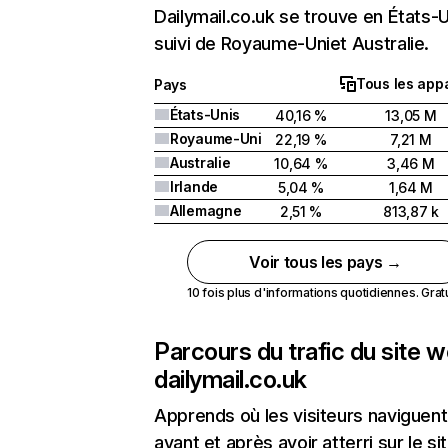
Dailymail.co.uk se trouve en États-
suivi de Royaume-Uniet Australie.
Tous les appa
Pays
États-Unis
40,16 %
13,05 M
Royaume-Uni
22,19 %
7,21 M
Australie
10,64 %
3,46 M
Irlande
5,04 %
1,64 M
Allemagne
2,51 %
813,87 k
Voir tous les pays →
10 fois plus d'informations quotidiennes. Gratui
Parcours du trafic du site 
dailymail.co.uk
Apprends où les visiteurs naviguent
avant et après avoir atterri sur le si