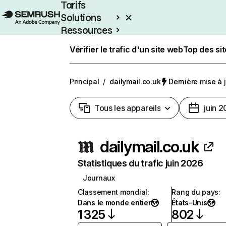
Tarifs
Solutions
Ressources
Entreprises
Vérifier le trafic d'un site web
Top des si
Principal
/
dailymail.co.uk
Dernière mise à j
Tous les appareils
juin 
dailymail.co.uk
Statistiques du trafic juin 2026
Journaux
Classement mondial
:
Rang du pays
:
Dans le monde entier
États-Unis
1 325
802