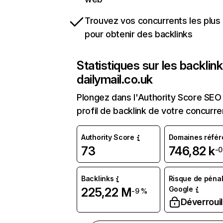
Trouvez vos concurrents les plus 
pour obtenir des backlinks
Statistiques sur les backlin
dailymail.co.uk
Plongez dans l'Authority Score SEO 
profil de backlink de votre concurre
Authority Score
Domaines référ
73
746,82 k
-0
Backlinks
Risque de pénal
Google
225,22 M
-9 %
Déverrouil