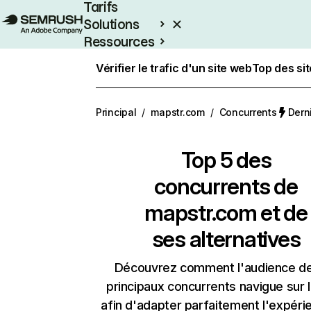
Tarifs
Solutions
Ressources
Entreprises
Vérifier le trafic d'un site web
Top des si
Principal
/
mapstr.com
/
Concurrents
Derni
Top 5 des
concurrents de
mapstr.com et de
ses alternatives
Découvrez comment l'audience d
principaux concurrents navigue sur 
afin d'adapter parfaitement l'expéri