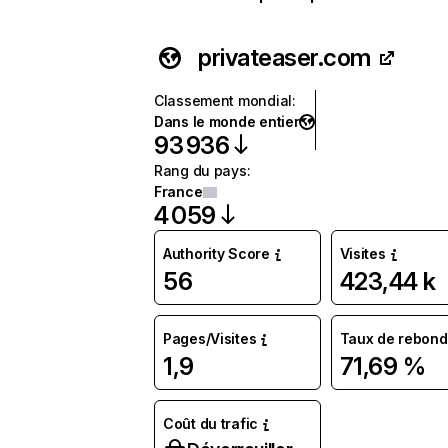
privateaser.com
Classement mondial
:
Dans le monde entier
93 936
Rang du pays
:
France
4 059
Authority Score
Visites
56
423,44 k
Pages/Visites
Taux de rebond
1,9
71,69 %
Coût du trafic