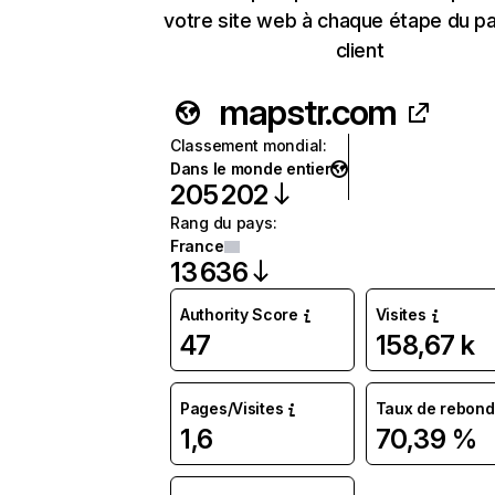
votre site web à chaque étape du p
client
mapstr.com
Classement mondial
:
Dans le monde entier
205 202
Rang du pays
:
France
13 636
Authority Score
Visites
47
158,67 k
Pages/Visites
Taux de rebond
1,6
70,39 %