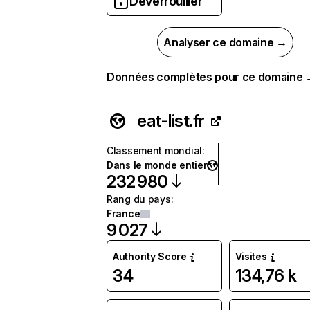
Déverrouiller
Analyser ce domaine →
Données complètes pour ce domaine
eat-list.fr
Classement mondial
:
Dans le monde entier
232 980
Rang du pays
:
France
9 027
Authority Score
Visites
34
134,76 k