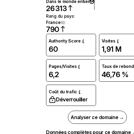
Dans le monde entier
26 313
Rang du pays
:
France
790
Authority Score
Visites
60
1,91 M
Pages/Visites
Taux de rebond
6,2
46,76 %
Coût du trafic
Déverrouiller
Analyser ce domaine →
Données complètes pour ce domaine