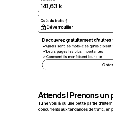
141,63 k
Coût du trafic
Déverrouiller
Découvrez gratuitement d'autres 
Quels sont les mots-clés qu'ils ciblent 
Leurs pages les plus importantes
Comment ils monétisent leur site
Obten
Attends ! Prenons un p
Tu ne vois là qu'une petite partie d'Int
concurrents aux tendances de trafic, en pa