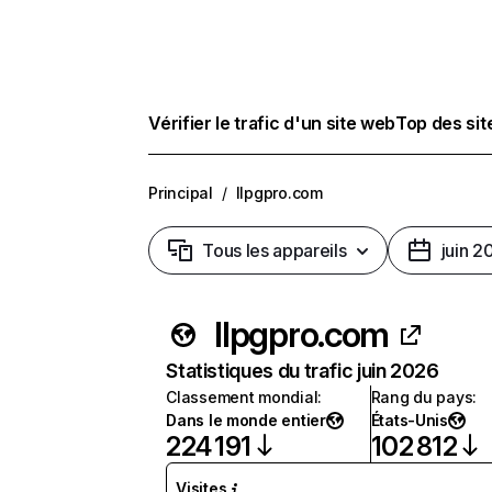
Vérifier le trafic d'un site web
Top des si
Principal
/
llpgpro.com
Tous les appareils
juin 2
llpgpro.com
Statistiques du trafic juin 2026
Classement mondial
:
Rang du pays
:
Dans le monde entier
États-Unis
224 191
102 812
Visites