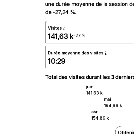
une durée moyenne de la session de 
de -27,24 %.
Visites
141,63 k
-27 %
Durée moyenne des visites
10:29
Total des visites durant les 3 dernie
juin
141,63 k
mai
194,66 k
avr.
154,89 k
Obteni