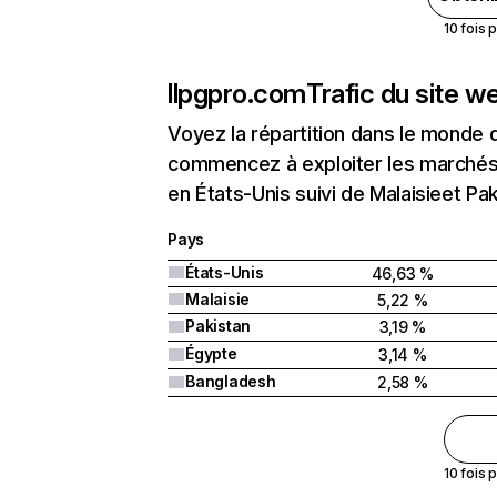
10 fois 
llpgpro.com
Trafic du site w
Voyez la répartition dans le monde 
commencez à exploiter les marchés 
en États-Unis suivi de Malaisieet Pak
Pays
États-Unis
46,63 %
Malaisie
5,22 %
Pakistan
3,19 %
Égypte
3,14 %
Bangladesh
2,58 %
10 fois 