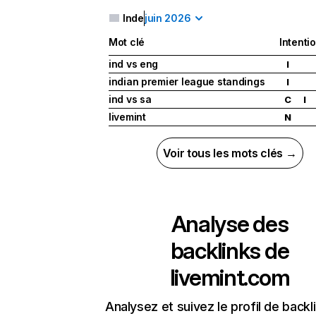
Inde
juin 2026
Mot clé
Intenti
ind vs eng
I
indian premier league standings
I
ind vs sa
C
I
livemint
N
Voir tous les mots clés →
Analyse des
backlinks de
livemint.com
Analysez et suivez le profil de backl