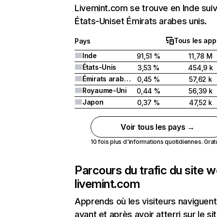
Livemint.com se trouve en Inde suiv
États-Uniset Émirats arabes unis.
Tous les app
Pays
Inde
91,51 %
11,78 M
États-Unis
3,53 %
454,9 k
Émirats arabes unis
0,45 %
57,62 k
Royaume-Uni
0,44 %
56,39 k
Japon
0,37 %
47,52 k
Voir tous les pays →
10 fois plus d'informations quotidiennes. Gratui
Parcours du trafic du site 
livemint.com
Apprends où les visiteurs naviguent
avant et après avoir atterri sur le si