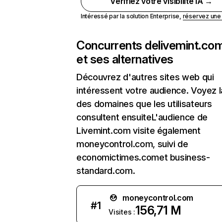
Vérifiez votre visibilité IA →
Intéressé par la solution Enterprise,
réservez un
Concurrents de
livemint.co
et ses alternatives
Découvrez d'autres sites web qui
intéressent votre audience. Voyez la
des domaines que les utilisateurs
consultent ensuiteL'audience de
Livemint.com visite également
moneycontrol.com, suivi de
economictimes.comet business-
standard.com.
moneycontrol.com
#
1
156,71 M
Visites :