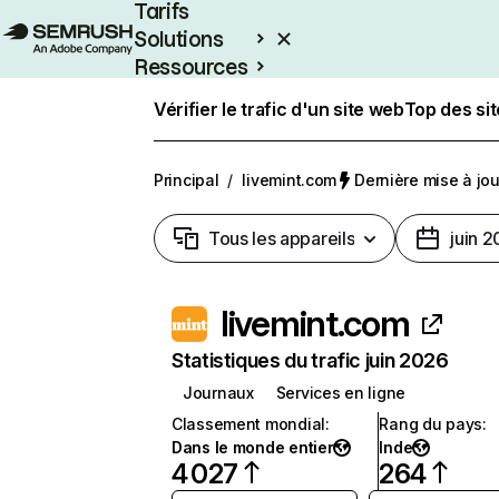
Tarifs
Solutions
Ressources
Entreprises
Vérifier le trafic d'un site web
Top des si
Principal
/
livemint.com
Dernière mise à jour
Tous les appareils
juin 
livemint.com
Statistiques du trafic juin 2026
Journaux
Services en ligne
Classement mondial
:
Rang du pays
:
Dans le monde entier
Inde
4 027
264