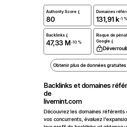
Authority Score
Domaines référ
80
131,91 k
-1 
Backlinks
Risque de pénal
Google
47,33 M
-10 %
Déverrouil
Obtenir plus de données gratuite
Backlinks et domaines réfé
de
livemint.com
Découvrez les domaines référents
vos concurrents, évaluez l'expansi
leur profil de backlinks et obtenez 