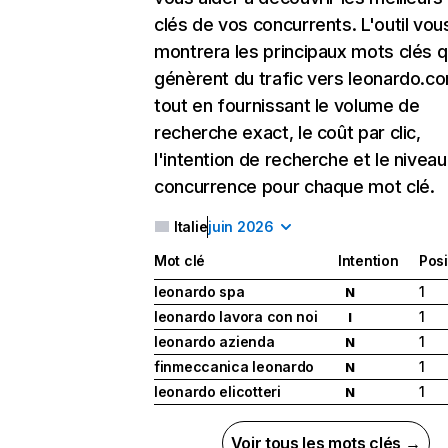
clés de vos concurrents. L'outil vou
montrera les principaux mots clés q
génèrent du trafic vers leonardo.c
tout en fournissant le volume de
recherche exact, le coût par clic,
l'intention de recherche et le nivea
concurrence pour chaque mot clé.
Italie
juin 2026
Mot clé
Intention
Posi
leonardo spa
1
N
leonardo lavora con noi
1
I
leonardo azienda
1
N
finmeccanica leonardo
1
N
leonardo elicotteri
1
N
Voir tous les mots clés →