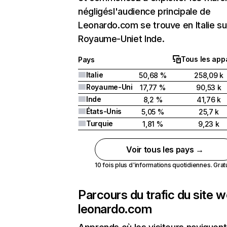
négligésl'audience principale de
Leonardo.com se trouve en Italie su
Royaume-Uniet Inde.
Tous les appa
Pays
Italie
50,68 %
258,09 k
Royaume-Uni
17,77 %
90,53 k
Inde
8,2 %
41,76 k
États-Unis
5,05 %
25,7 k
Turquie
1,81 %
9,23 k
Voir tous les pays →
10 fois plus d'informations quotidiennes. Gratui
Parcours du trafic du site 
leonardo.com