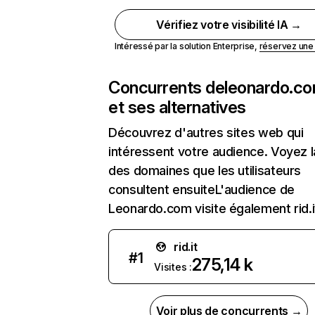
Vérifiez votre visibilité IA →
Intéressé par la solution Enterprise,
réservez un
Concurrents de
leonardo.c
et ses alternatives
Découvrez d'autres sites web qui
intéressent votre audience. Voyez la
des domaines que les utilisateurs
consultent ensuiteL'audience de
Leonardo.com visite également rid.i
rid.it
#
1
275,14 k
Visites :
Voir plus de concurrents →