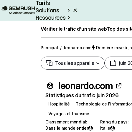
Tarifs
Solutions
Ressources
Entreprises
Vérifier le trafic d'un site web
Top des si
Principal
/
leonardo.com
Dernière mise à jou
Tous les appareils
juin 
leonardo.com
Statistiques du trafic juin 2026
Hospitalité
Technologie de l'informatio
Voyages et tourisme
Classement mondial
:
Rang du pays
:
Dans le monde entier
Italie