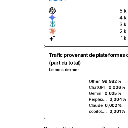
5 k
4 k
3 k
2 k
1 k
Trafic provenant de plateformes 
(part du total)
Le mois dernier
Other
99,982 %
ChatGPT
0,006 %
Gemini
0,005 %
Perplexity
0,004 %
Claude
0,002 %
copilot.microsoft.com
0,001 %