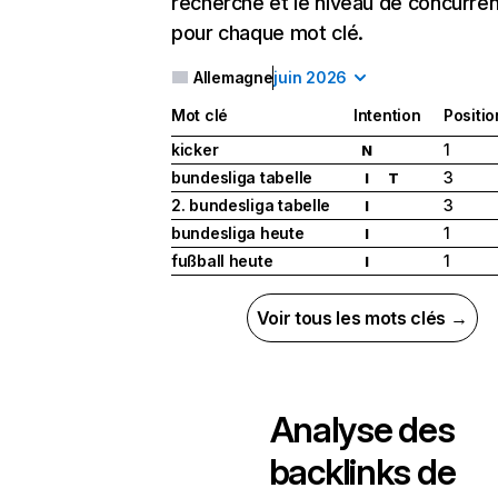
recherche et le niveau de concurre
pour chaque mot clé.
Allemagne
juin 2026
Mot clé
Intention
Positio
kicker
1
N
bundesliga tabelle
3
I
T
2. bundesliga tabelle
3
I
bundesliga heute
1
I
fußball heute
1
I
Voir tous les mots clés →
Analyse des
backlinks de