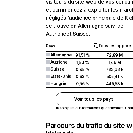
visiteurs du site web de vos concur
et commencez à exploiter les marc
négligésl'audience principale de Kic
se trouve en Allemagne suivi de
Autricheet Suisse.
Tous les apparei
Pays
Allemagne
91,51 %
72,89 M
Autriche
1,83 %
1,46 M
Suisse
0,98 %
783,68 k
États-Unis
0,63 %
505,41 k
Hongrie
0,56 %
445,53 k
Voir tous les pays →
10 fois plus d'informations quotidiennes. Gratui
Parcours du trafic du site 