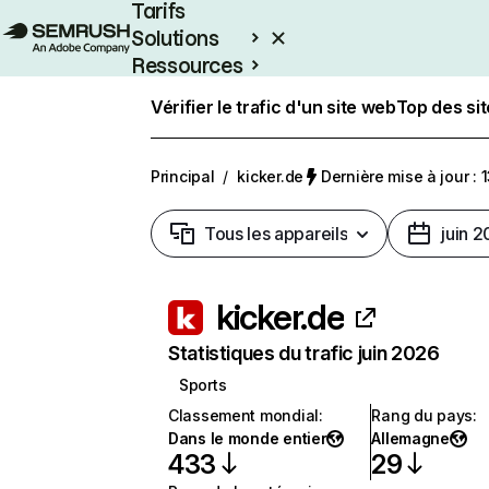
Tarifs
Solutions
Ressources
Entreprises
Vérifier le trafic d'un site web
Top des si
Principal
/
kicker.de
Dernière mise à jour : 1
Tous les appareils
juin 
kicker.de
Statistiques du trafic juin 2026
Sports
Classement mondial
:
Rang du pays
:
Dans le monde entier
Allemagne
433
29