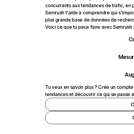
concurrents aux tendances de trafic, en pa
Semrush t'aide à comprendre qui s'impose
plus grande base de données de recherch
Voici ce que tu peux faire avec Semrush 
C
Mesure
Aug
Tu veux en savoir plus ? Crée un compte 
tendances et découvrir ce qui se passe s
C