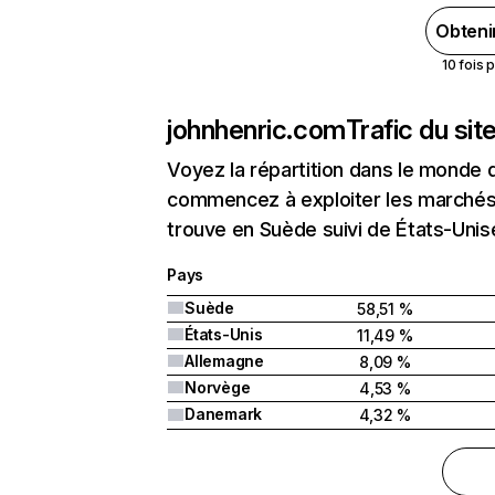
Obteni
10 fois 
johnhenric.com
Trafic du si
Voyez la répartition dans le monde 
commencez à exploiter les marchés 
trouve en Suède suivi de États-Unis
Pays
Suède
58,51 %
États-Unis
11,49 %
Allemagne
8,09 %
Norvège
4,53 %
Danemark
4,32 %