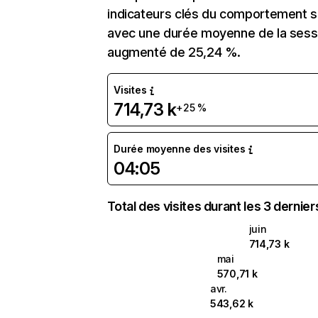
indicateurs clés du comportement sur
avec une durée moyenne de la sessi
augmenté de 25,24 %.
Visites
714,73 k
+25 %
Durée moyenne des visites
04:05
Total des visites durant les 3 dernie
juin
714,73 k
mai
570,71 k
avr.
543,62 k