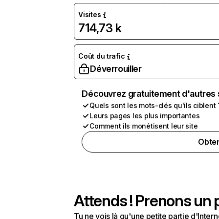
Visites
714,73 k
Coût du trafic
Déverrouiller
Découvrez gratuitement d'autres 
Quels sont les mots-clés qu'ils ciblent 
Leurs pages les plus importantes
Comment ils monétisent leur site
Obten
Attends ! Prenons un p
Tu ne vois là qu'une petite partie d'Int