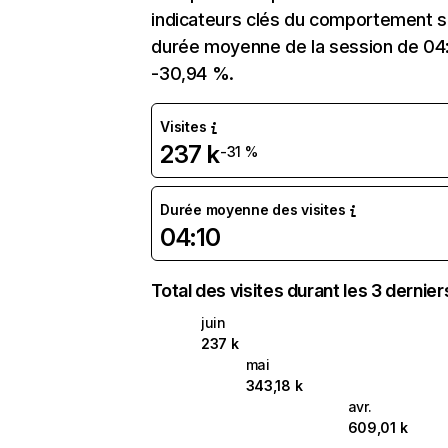
indicateurs clés du comportement sur 
durée moyenne de la session de 04:1
-30,94 %.
Visites
237 k
-31 %
Durée moyenne des visites
04:10
Total des visites durant les 3 dernie
juin
237 k
mai
343,18 k
avr.
609,01 k