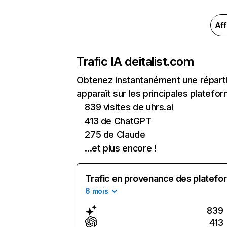
Aff
Trafic IA de
italist.com
Obtenez instantanément une répartit
apparaît sur les principales platefor
839 visites de uhrs.ai
413 de ChatGPT
275 de Claude
...et plus encore !
Trafic en provenance des platefor
6 mois
839
413