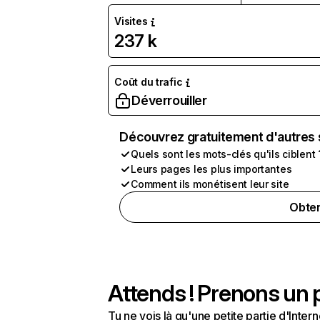
Visites
237 k
Coût du trafic
Déverrouiller
Découvrez gratuitement d'autres 
Quels sont les mots-clés qu'ils ciblent 
Leurs pages les plus importantes
Comment ils monétisent leur site
Obten
Attends ! Prenons un p
Tu ne vois là qu'une petite partie d'Int