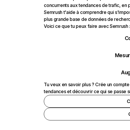
concurrents aux tendances de trafic, en pa
Semrush t'aide à comprendre qui s'impose
plus grande base de données de recherch
Voici ce que tu peux faire avec Semrush 
C
Mesure
Aug
Tu veux en savoir plus ? Crée un compte 
tendances et découvrir ce qui se passe s
C