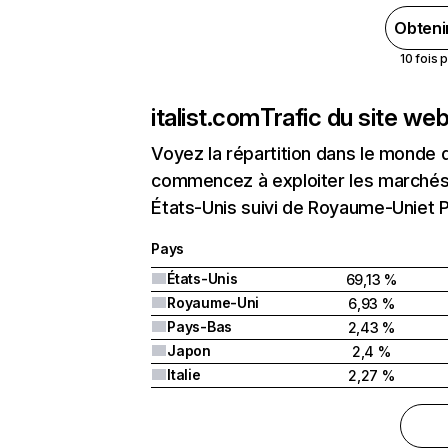
Obteni
10 fois 
italist.com
Trafic du site we
Voyez la répartition dans le monde 
commencez à exploiter les marchés n
États-Unis suivi de Royaume-Uniet 
Pays
États-Unis
69,13 %
Royaume-Uni
6,93 %
Pays-Bas
2,43 %
Japon
2,4 %
Italie
2,27 %