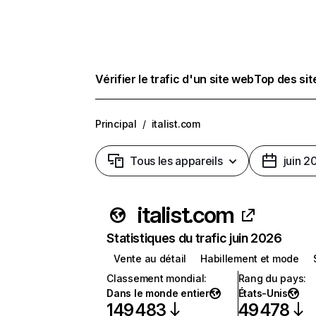
Vérifier le trafic d'un site web
Top des si
Principal
/
italist.com
Tous les appareils
juin 2
italist.com
Statistiques du trafic juin 2026
Vente au détail
Habillement et mode
Classement mondial
:
Rang du pays
:
Dans le monde entier
États-Unis
149 483
49 478