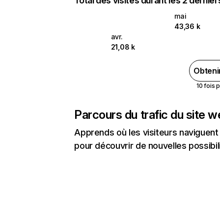
Total des visites durant les 2 dernie
mai
43,36 k
avr.
21,08 k
Obteni
10 fois 
Parcours du trafic du site 
Apprends où les visiteurs naviguent a
pour découvrir de nouvelles possibilit