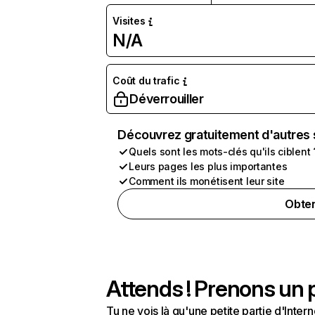
Visites
N/A
Coût du trafic
Déverrouiller
Découvrez gratuitement d'autres 
Quels sont les mots-clés qu'ils ciblent 
Leurs pages les plus importantes
Comment ils monétisent leur site
Obten
Attends ! Prenons un p
Tu ne vois là qu'une petite partie d'Int