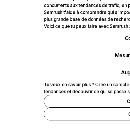
concurrents aux tendances de trafic, en pa
Semrush t'aide à comprendre qui s'impose
plus grande base de données de recherch
Voici ce que tu peux faire avec Semrush 
C
Mesure
Aug
Tu veux en savoir plus ? Crée un compte 
tendances et découvrir ce qui se passe s
C