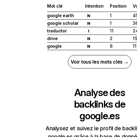
Mot clé
Intention
Position
V
google earth
1
4
N
google scholar
1
3
N
traductor
11
2
I
drive
2
1 
N
google
6
11
N
Voir tous les mots clés →
Analyse des
backlinks de
google.es
Analysez et suivez le profil de backl
google.es grâce à la base de donn