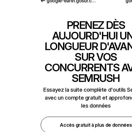
google-earth.gosur.com
go
PRENEZ DÈS
AUJOURD'HUI U
LONGUEUR D'AVA
SUR VOS
CONCURRENTS A
SEMRUSH
Essayez la suite complète d'outils 
avec un compte gratuit et approfon
les données
Accès gratuit à plus de données