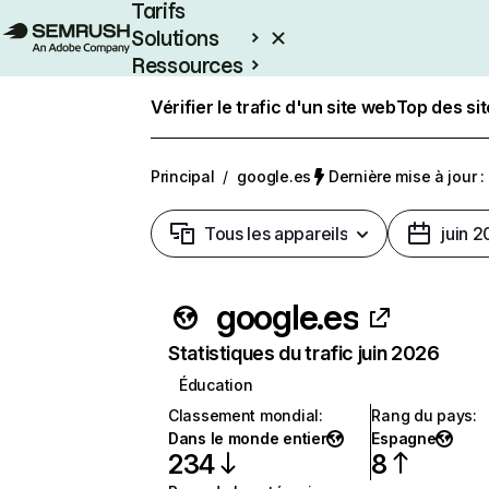
Tarifs
Solutions
Ressources
Entreprises
Vérifier le trafic d'un site web
Top des si
Principal
/
google.es
Dernière mise à jour : 
Tous les appareils
juin 
google.es
Statistiques du trafic juin 2026
Éducation
Classement mondial
:
Rang du pays
:
Dans le monde entier
Espagne
234
8