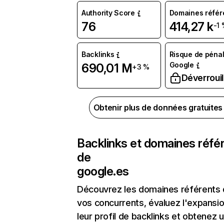
Authority Score
Domaines référ
76
414,27 k
-1
Backlinks
Risque de pénal
Google
690,01 M
+3 %
Déverrouil
Obtenir plus de données gratuite
Backlinks et domaines réfé
de
google.es
Découvrez les domaines référents
vos concurrents, évaluez l'expansi
leur profil de backlinks et obtenez 