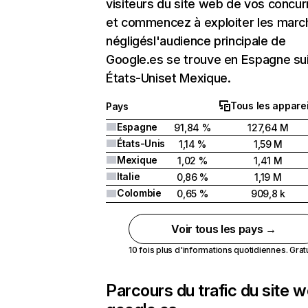
visiteurs du site web de vos concur
et commencez à exploiter les marc
négligésl'audience principale de
Google.es se trouve en Espagne sui
États-Uniset Mexique.
Tous les apparei
Pays
Espagne
91,84 %
127,64 M
États-Unis
1,14 %
1,59 M
Mexique
1,02 %
1,41 M
Italie
0,86 %
1,19 M
Colombie
0,65 %
909,8 k
Voir tous les pays →
10 fois plus d'informations quotidiennes. Gratui
Parcours du trafic du site 