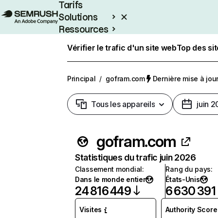
Tarifs
Solutions
Ressources
Entreprises
Vérifier le trafic d'un site web
Top des si
Principal
/
gofram.com
Dernière mise à jour 
Tous les appareils
juin 
gofram.com
Statistiques du trafic juin 2026
Classement mondial
:
Rang du pays
:
Dans le monde entier
États-Unis
24 816 449
6 630 391
Visites
Authority Score