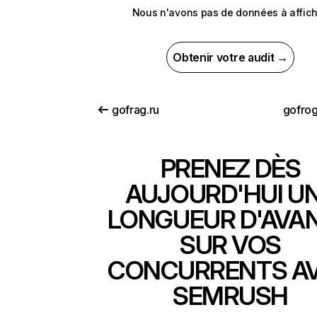
Nous n'avons pas de données à affich
Obtenir votre audit →
gofrag.ru
gofro
PRENEZ DÈS
AUJOURD'HUI U
LONGUEUR D'AVA
SUR VOS
CONCURRENTS A
SEMRUSH