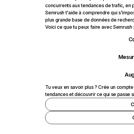
concurrents aux tendances de trafic, en pa
Semrush t'aide à comprendre qui s'impose
plus grande base de données de recherch
Voici ce que tu peux faire avec Semrush 
C
Mesure
Aug
Tu veux en savoir plus ? Crée un compte 
tendances et découvrir ce qui se passe s
C