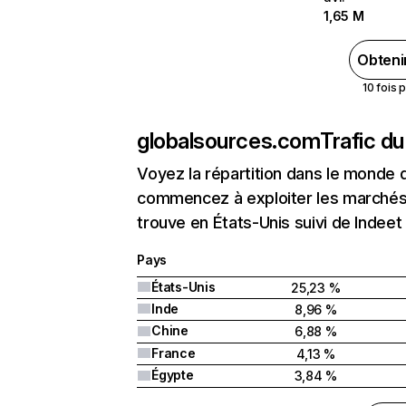
1,65 M
Obteni
10 fois 
globalsources.com
Trafic d
Voyez la répartition dans le monde 
commencez à exploiter les marchés 
trouve en États-Unis suivi de Indeet
Pays
États-Unis
25,23 %
Inde
8,96 %
Chine
6,88 %
France
4,13 %
Égypte
3,84 %