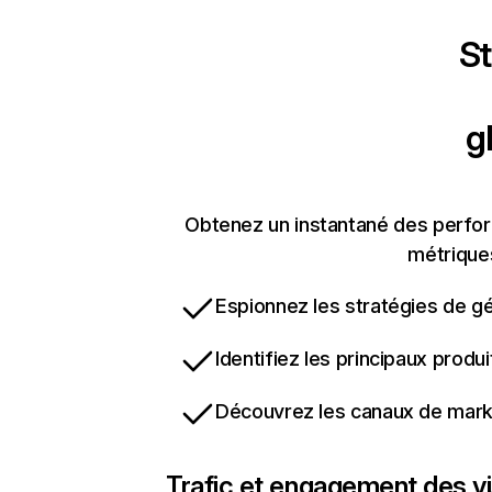
St
g
Obtenez un instantané des perfor
métriques
Espionnez les stratégies de gé
Identifiez les principaux produ
Découvrez les canaux de marke
Trafic et engagement des vi