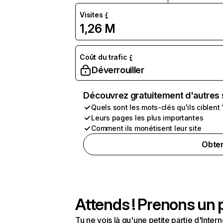
Visites
1,26 M
Coût du trafic
Déverrouiller
Découvrez gratuitement d'autres 
Quels sont les mots-clés qu'ils ciblent 
Leurs pages les plus importantes
Comment ils monétisent leur site
Obten
Attends ! Prenons un p
Tu ne vois là qu'une petite partie d'Int