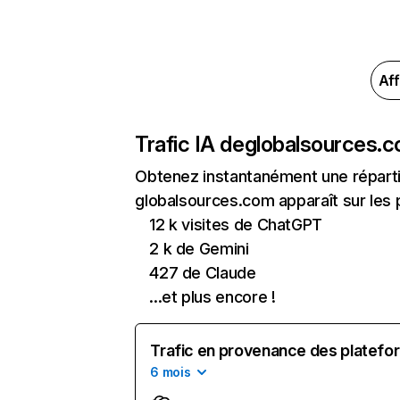
Aff
Trafic IA de
globalsources.
Obtenez instantanément une réparti
globalsources.com apparaît sur les p
12 k visites de ChatGPT
2 k de Gemini
427 de Claude
...et plus encore !
Trafic en provenance des platefor
6 mois