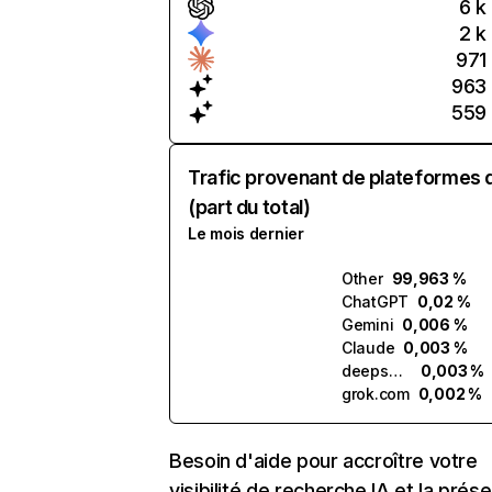
6 k
2 k
971
963
559
Trafic provenant de plateformes 
(part du total)
Le mois dernier
Other
99,963 %
ChatGPT
0,02 %
Gemini
0,006 %
Claude
0,003 %
deepseek.com
0,003 %
grok.com
0,002 %
Besoin d'aide pour accroître votre
visibilité de recherche IA et la prés