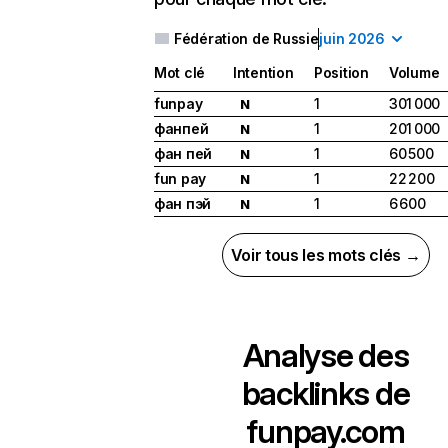
Fédération de Russie
juin 2026
Mot clé
Intention
Position
Volume
funpay
1
301 000
N
фанпей
1
201 000
N
фан пей
1
60 500
N
fun pay
1
22 200
N
фан пэй
1
6 600
N
Voir tous les mots clés →
Analyse des
backlinks de
funpay.com