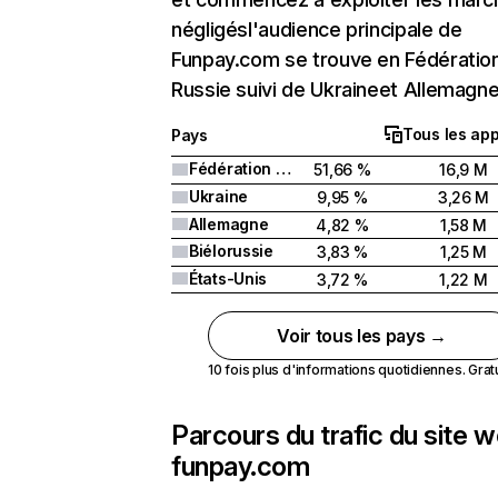
négligésl'audience principale de
Funpay.com se trouve en Fédératio
Russie suivi de Ukraineet Allemagne
Tous les app
Pays
Fédération de Russie
51,66 %
16,9 M
Ukraine
9,95 %
3,26 M
Allemagne
4,82 %
1,58 M
Biélorussie
3,83 %
1,25 M
États-Unis
3,72 %
1,22 M
Voir tous les pays →
10 fois plus d'informations quotidiennes. Gratui
Parcours du trafic du site 
funpay.com