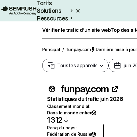
Tarifs
Solutions
Ressources
Entreprises
Vérifier le trafic d'un site web
Top des si
Principal
/
funpay.com
Dernière mise à jour 
Tous les appareils
juin 
funpay.com
Statistiques du trafic juin 2026
Classement mondial
:
Dans le monde entier
1 312
Rang du pays
:
Fédération de Russie