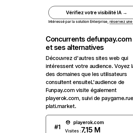
Vérifiez votre visibilité IA →
Intéressé par la solution Enterprise,
réservez un
Concurrents de
funpay.com
et ses alternatives
Découvrez d'autres sites web qui
intéressent votre audience. Voyez la
des domaines que les utilisateurs
consultent ensuiteL'audience de
Funpay.com visite également
playerok.com, suivi de paygame.rue
plati.market.
playerok.com
#
1
7,15 M
Visites :