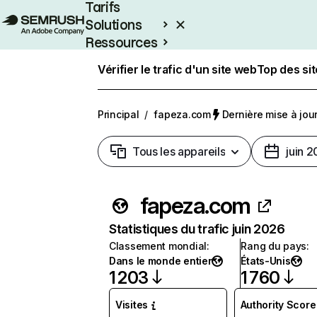
Tarifs
Solutions
Ressources
Entreprises
Vérifier le trafic d'un site web
Top des si
Principal
/
fapeza.com
Dernière mise à jour 
Tous les appareils
juin 
fapeza.com
Statistiques du trafic juin 2026
Classement mondial
:
Rang du pays
:
Dans le monde entier
États-Unis
1 203
1 760
Visites
Authority Score