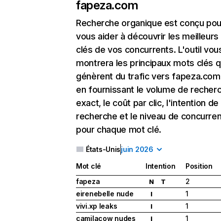
fapeza.com
Recherche organique
est conçu pou
vous aider à découvrir les meilleur
clés de vos concurrents. L'outil vou
montrera les principaux mots clés q
génèrent du trafic vers fapeza.com,
en fournissant le volume de recher
exact, le coût par clic, l'intention de
recherche et le niveau de concurre
pour chaque mot clé.
États-Unis
juin 2026
Mot clé
Intention
Position
fapeza
2
N
T
eirenebelle nude
1
I
vivi.xp leaks
1
I
camilacow nudes
1
I