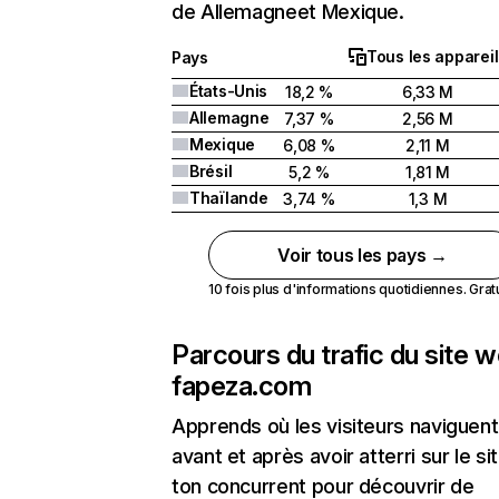
de Allemagneet Mexique.
Tous les appareil
Pays
États-Unis
18,2 %
6,33 M
Allemagne
7,37 %
2,56 M
Mexique
6,08 %
2,11 M
Brésil
5,2 %
1,81 M
Thaïlande
3,74 %
1,3 M
Voir tous les pays →
10 fois plus d'informations quotidiennes. Gratui
Parcours du trafic du site 
fapeza.com
Apprends où les visiteurs naviguent
avant et après avoir atterri sur le si
ton concurrent pour découvrir de