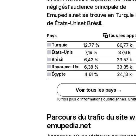
négligésl'audience principale de
Emupedia.net se trouve en Turquie 
de États-Uniset Brésil.
Tous les appa
Pays
Turquie
12,77 %
66,77 k
États-Unis
7,19 %
37,6 k
Brésil
6,42 %
33,57 k
Royaume-Uni
6,38 %
33,35 k
Égypte
4,61 %
24,13 k
Voir tous les pays →
10 fois plus d'informations quotidiennes. Gratui
Parcours du trafic du site 
emupedia.net