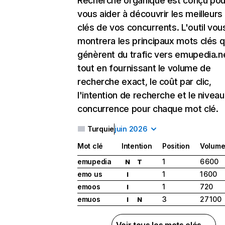
Recherche organique
est conçu pou
vous aider à découvrir les meilleur
clés de vos concurrents. L'outil vou
montrera les principaux mots clés q
génèrent du trafic vers emupedia.n
tout en fournissant le volume de
recherche exact, le coût par clic,
l'intention de recherche et le nivea
concurrence pour chaque mot clé.
Turquie
juin 2026
Mot clé
Intention
Position
Volum
emupedia
1
6 600
N
T
emo us
1
1 600
I
emoos
1
720
I
emuos
3
27 100
I
N