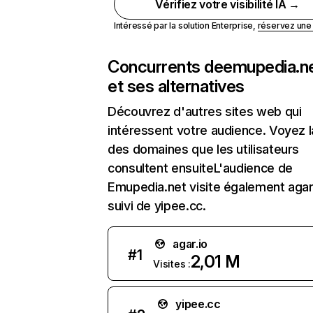
Vérifiez votre visibilité IA →
Intéressé par la solution Enterprise,
réservez un
Concurrents de
emupedia.n
et ses alternatives
Découvrez d'autres sites web qui
intéressent votre audience. Voyez la
des domaines que les utilisateurs
consultent ensuiteL'audience de
Emupedia.net visite également agar.
suivi de yipee.cc.
agar.io
#
1
2,01 M
Visites :
yipee.cc