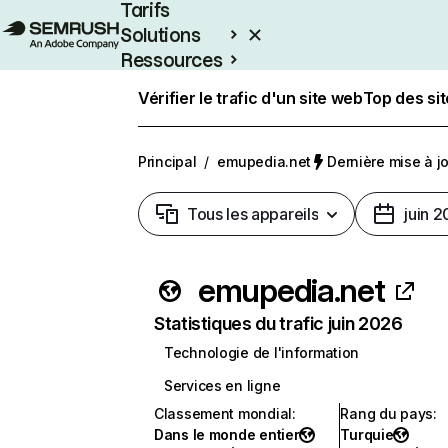
Tarifs
Solutions
Ressources
Entreprises
Vérifier le trafic d'un site web
Top des si
Principal
/
emupedia.net
Dernière mise à jou
Tous les appareils
juin 
emupedia.net
Statistiques du trafic juin 2026
Technologie de l'information
Services en ligne
Classement mondial
:
Rang du pays
:
Dans le monde entier
Turquie