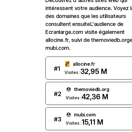
Découvrez d'autres sites web qui
intéressent votre audience. Voyez la
des domaines que les utilisateurs
consultent ensuiteL'audience de
Ecranlarge.com visite également
allocine.fr, suivi de themoviedb.org
mubi.com.
allocine.fr
#
1
32,95 M
Visites :
themoviedb.org
#
2
42,36 M
Visites :
mubi.com
#
3
15,11 M
Visites :