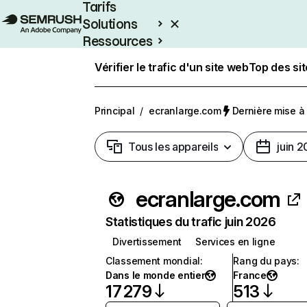
Tarifs
Solutions
Ressources
Entreprises
Vérifier le trafic d'un site web
Top des si
Principal
/
ecranlarge.com
Dernière mise à j
Tous les appareils
juin 
ecranlarge.com
Statistiques du trafic juin 2026
Divertissement
Services en ligne
Classement mondial
:
Rang du pays
:
Dans le monde entier
France
17 279
513