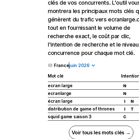
clés de vos concurrents. L'outil vou
montrera les principaux mots clés q
génèrent du trafic vers ecranlarge.
tout en fournissant le volume de
recherche exact, le coût par clic,
l'intention de recherche et le nivea
concurrence pour chaque mot clé.
France
juin 2026
Mot clé
Intentio
ecran large
N
ecranlarge
N
écran large
I
N
distribution de game of thrones
I
T
squid game saison 3
C
Voir tous les mots clés →