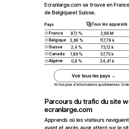
Ecranlarge.com se trouve en France
de Belgiqueet Suisse.
Tous les appareils
Pays
France
87,1 %
2,66 M
Belgique
3,86 %
117,78 k
Suisse
2,4 %
73,12 k
Canada
1,89 %
57,75 k
Algérie
0,8 %
24,41 k
Voir tous les pays →
10 fois plus d'informations quotidiennes. Gratui
Parcours du trafic du site 
ecranlarge.com
Apprends où les visiteurs naviguent
avant et après avoir atterri sur le si