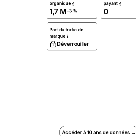
organique
payant
1,7 M
0
+3 %
Part du trafic de
marque
Déverrouiller
Accéder à 10 ans de données →