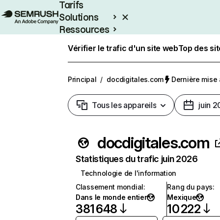
Tarifs
Solutions
Ressources
Entreprises
Vérifier le trafic d'un site web
Top des si
Principal
/
docdigitales.com
Dernière mise à
Tous les appareils
juin 
docdigitales.com
Statistiques du trafic juin 2026
Technologie de l'information
Classement mondial
:
Rang du pays
:
Dans le monde entier
Mexique
381 648
10 222