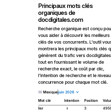
Principaux mots clés
organiques de
docdigitales.com
Recherche organique
est conçu pou
vous aider à découvrir les meilleur
clés de vos concurrents. L'outil vou
montrera les principaux mots clés q
génèrent du trafic vers docdigitale
tout en fournissant le volume de
recherche exact, le coût par clic,
l'intention de recherche et le nivea
concurrence pour chaque mot clé.
Mexique
juin 2026
Mot clé
Intention
Position
Vol
lisr
3
49 5
I