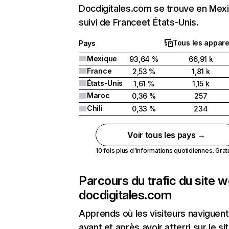
Docdigitales.com se trouve en Mex
suivi de Franceet États-Unis.
Tous les appare
Pays
Mexique
93,64 %
66,91 k
France
2,53 %
1,81 k
États-Unis
1,61 %
1,15 k
Maroc
0,36 %
257
Chili
0,33 %
234
Voir tous les pays →
10 fois plus d'informations quotidiennes. Gratui
Parcours du trafic du site 
docdigitales.com
Apprends où les visiteurs naviguent
avant et après avoir atterri sur le si