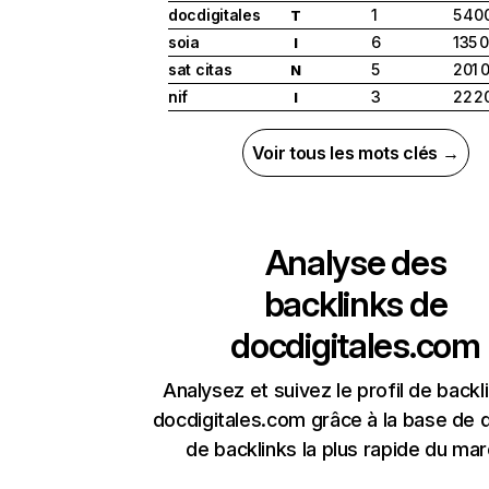
docdigitales
1
5 40
T
soia
6
135 
I
sat citas
5
201 
N
nif
3
22 2
I
Voir tous les mots clés →
Analyse des
backlinks de
docdigitales.com
Analysez et suivez le profil de backl
docdigitales.com grâce à la base de
de backlinks la plus rapide du mar