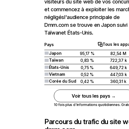
visiteurs du site web de vos concur
et commencez à exploiter les marc
négligésl'audience principale de
Dmm.com se trouve en Japon suivi
Taïwanet États-Unis.
Tous les appa
Pays
Japon
95,17 %
82,54 M
Taïwan
0,83 %
722,37 k
États-Unis
0,75 %
649,72 k
Vietnam
0,52 %
447,03 k
Corée du Sud
0,42 %
360,31 k
Voir tous les pays →
10 fois plus d'informations quotidiennes. Gratui
Parcours du trafic du site 