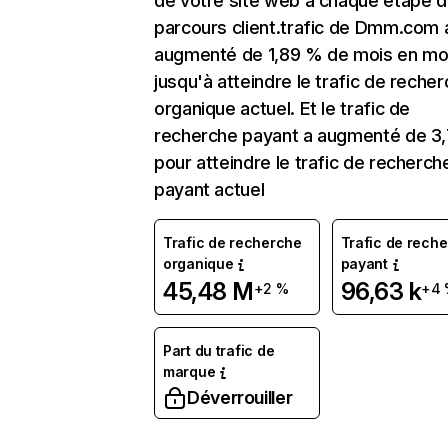
de votre site web à chaque étape d
parcours client.trafic de Dmm.com 
augmenté de 1,89 % de mois en mo
jusqu'à atteindre le trafic de reche
organique actuel. Et le trafic de
recherche payant a augmenté de 3
pour atteindre le trafic de recherch
payant actuel
Trafic de recherche
Trafic de rech
organique
payant
45,48 M
96,63 k
+2 %
+4
Part du trafic de
marque
Déverrouiller