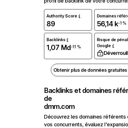
profil de backlink de votre concurre
Authority Score
Domaines référ
89
56,14 k
-1 %
Backlinks
Risque de pénal
Google
1,07 Md
-11 %
Déverrouil
Obtenir plus de données gratuite
Backlinks et domaines réfé
de
dmm.com
Découvrez les domaines référents
vos concurrents, évaluez l'expansi