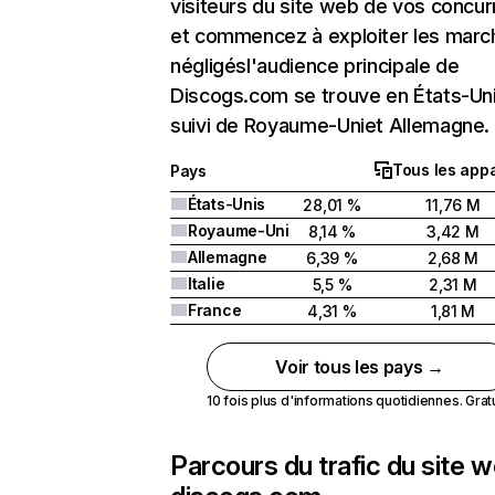
visiteurs du site web de vos concur
et commencez à exploiter les marc
négligésl'audience principale de
Discogs.com se trouve en États-Un
suivi de Royaume-Uniet Allemagne.
Tous les appa
Pays
États-Unis
28,01 %
11,76 M
Royaume-Uni
8,14 %
3,42 M
Allemagne
6,39 %
2,68 M
Italie
5,5 %
2,31 M
France
4,31 %
1,81 M
Voir tous les pays →
10 fois plus d'informations quotidiennes. Gratui
Parcours du trafic du site 