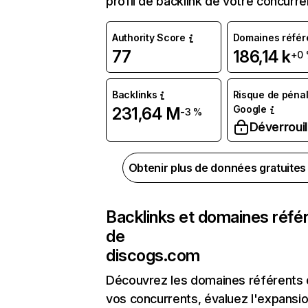
profil de backlink de votre concurre
Authority Score
Domaines référ
77
186,14 k
+0
Backlinks
Risque de pénal
Google
231,64 M
-3 %
Déverrouil
Obtenir plus de données gratuite
Backlinks et domaines réfé
de
discogs.com
Découvrez les domaines référents
vos concurrents, évaluez l'expansi