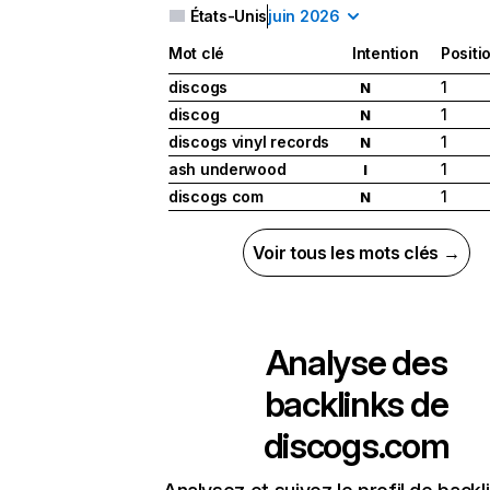
États-Unis
juin 2026
Mot clé
Intention
Positi
discogs
1
N
discog
1
N
discogs vinyl records
1
N
ash underwood
1
I
discogs com
1
N
Voir tous les mots clés →
Analyse des
backlinks de
discogs.com