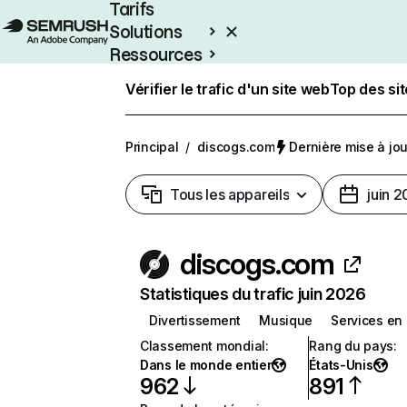
Tarifs
Solutions
Ressources
Entreprises
Vérifier le trafic d'un site web
Top des si
Principal
/
discogs.com
Dernière mise à jour
Tous les appareils
juin 
discogs.com
Statistiques du trafic juin 2026
Divertissement
Musique
Services en 
Classement mondial
:
Rang du pays
:
Dans le monde entier
États-Unis
962
891