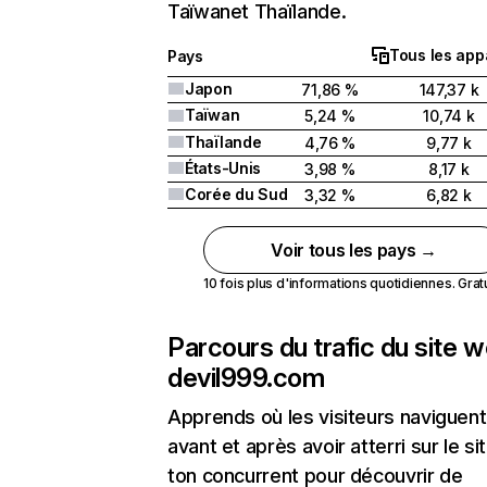
Taïwanet Thaïlande.
Tous les app
Pays
Japon
71,86 %
147,37 k
Taïwan
5,24 %
10,74 k
Thaïlande
4,76 %
9,77 k
États-Unis
3,98 %
8,17 k
Corée du Sud
3,32 %
6,82 k
Voir tous les pays →
10 fois plus d'informations quotidiennes. Gratui
Parcours du trafic du site 
devil999.com
Apprends où les visiteurs naviguent
avant et après avoir atterri sur le si
ton concurrent pour découvrir de