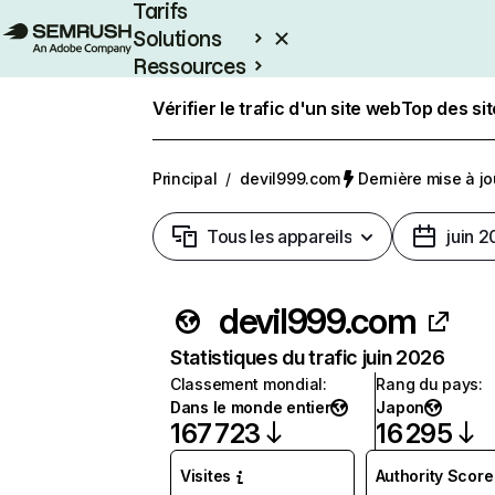
Tarifs
Solutions
Ressources
Entreprises
Vérifier le trafic d'un site web
Top des si
Principal
/
devil999.com
Dernière mise à jou
Tous les appareils
juin 
devil999.com
Statistiques du trafic juin 2026
Classement mondial
:
Rang du pays
:
Dans le monde entier
Japon
167 723
16 295
Visites
Authority Score