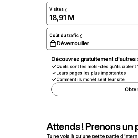
Visites
18,91 M
Coût du trafic
Déverrouiller
Découvrez gratuitement d'autres 
Quels sont les mots-clés qu'ils ciblent 
Leurs pages les plus importantes
Comment ils monétisent leur site
Obten
Attends ! Prenons un p
Tu ne vois là qu'une petite partie d'Int