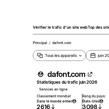
Vérifier le trafic d'un site web
Top des si
Principal
/
dafont.com
Tous les appareils
juin 2
dafont.com
Statistiques du trafic juin 2026
Services en ligne
Classement mondial
:
Rang du pays
:
Dans le monde entier
États-Unis
2 616
3 098