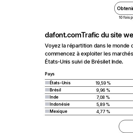
Obteni
10 fois 
dafont.com
Trafic du site w
Voyez la répartition dans le monde 
commencez à exploiter les marchés 
États-Unis suivi de Brésilet Inde.
Pays
États-Unis
19,59 %
Brésil
9,96 %
Inde
7,08 %
Indonésie
5,89 %
Mexique
4,77 %