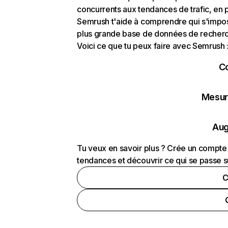
concurrents aux tendances de trafic, en pa
Semrush t'aide à comprendre qui s'impose
plus grande base de données de recherch
Voici ce que tu peux faire avec Semrush 
C
Mesure
Aug
Tu veux en savoir plus ? Crée un compte 
tendances et découvrir ce qui se passe s
C