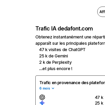
Aff
Trafic IA de
dafont.com
Obtenez instantanément une réparti
apparaît sur les principales platefor
47 k visites de ChatGPT
25 k de Gemini
2 k de Perplexity
...et plus encore !
Trafic en provenance des platefor
6 mois
47 k
25 k