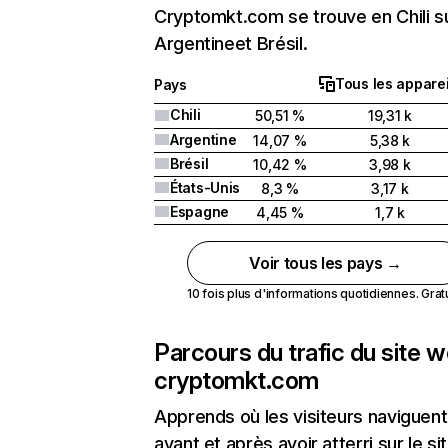
Cryptomkt.com se trouve en Chili su
Argentineet Brésil.
Tous les apparei
Pays
Chili
50,51 %
19,31 k
Argentine
14,07 %
5,38 k
Brésil
10,42 %
3,98 k
États-Unis
8,3 %
3,17 k
Espagne
4,45 %
1,7 k
Voir tous les pays →
10 fois plus d'informations quotidiennes. Gratui
Parcours du trafic du site 
cryptomkt.com
Apprends où les visiteurs naviguent
avant et après avoir atterri sur le si