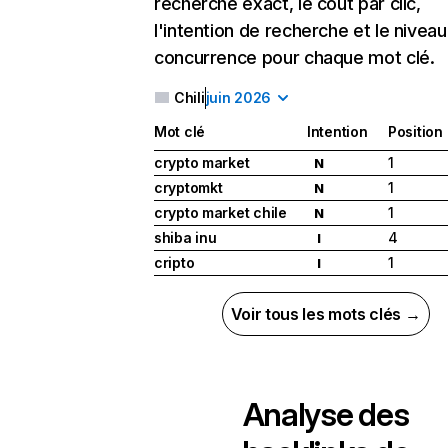
recherche exact, le coût par clic,
l'intention de recherche et le nivea
concurrence pour chaque mot clé.
Chili
juin 2026
Mot clé
Intention
Position
crypto market
1
N
cryptomkt
1
N
crypto market chile
1
N
shiba inu
4
I
cripto
1
I
Voir tous les mots clés →
Analyse des