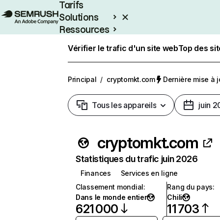
Tarifs
Solutions
Ressources
Entreprises
Vérifier le trafic d'un site web
Top des si
Principal
/
cryptomkt.com
Dernière mise à jo
Tous les appareils
juin 
cryptomkt.com
Statistiques du trafic juin 2026
Finances
Services en ligne
Classement mondial
:
Rang du pays
:
Dans le monde entier
Chili
621 000
11 703