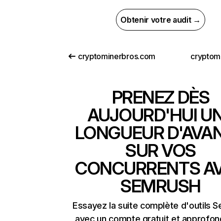
Obtenir votre audit →
cryptominerbros.com
cryptom
PRENEZ DÈS
AUJOURD'HUI U
LONGUEUR D'AVA
SUR VOS
CONCURRENTS A
SEMRUSH
Essayez la suite complète d'outils 
avec un compte gratuit et approfon