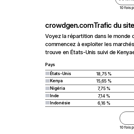
10 fois 
crowdgen.com
Trafic du si
Voyez la répartition dans le monde 
commencez à exploiter les marchés
trouve en États-Unis suivi de Kenyae
Pays
États-Unis
18,75 %
Kenya
15,65 %
Nigéria
7,75 %
Inde
7,14 %
Indonésie
6,16 %
10 fois 