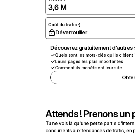
3,6 M
Coût du trafic
Déverrouiller
Découvrez gratuitement d'autres 
Quels sont les mots-clés qu'ils ciblent 
Leurs pages les plus importantes
Comment ils monétisent leur site
Obten
Attends ! Prenons un p
Tu ne vois là qu'une petite partie d'Int
concurrents aux tendances de trafic, en pa