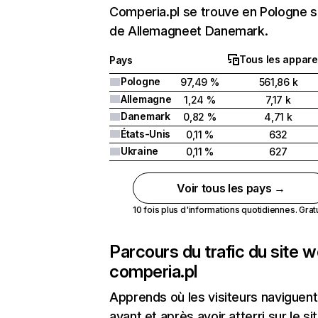
Comperia.pl se trouve en Pologne s
de Allemagneet Danemark.
Tous les appare
Pays
Pologne
97,49 %
561,86 k
Allemagne
1,24 %
7,17 k
Danemark
0,82 %
4,71 k
États-Unis
0,11 %
632
Ukraine
0,11 %
627
Voir tous les pays →
10 fois plus d'informations quotidiennes. Gratui
Parcours du trafic du site 
comperia.pl
Apprends où les visiteurs naviguent
avant et après avoir atterri sur le si