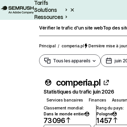
Tarifs
Solutions
Ressources
Entreprises
Vérifier le trafic d'un site web
Top des si
Principal
/
comperia.pl
Dernière mise à jour 
Tous les appareils
juin 
comperia.pl
Statistiques du trafic juin 2026
Services bancaires
Finances
Assura
Classement mondial
:
Rang du pays
:
Dans le monde entier
Pologne
73 096
1 457