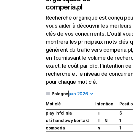
comperia.pl
Recherche organique
est conçu pou
vous aider à découvrir les meilleur
clés de vos concurrents. L'outil vou
montrera les principaux mots clés q
génèrent du trafic vers comperia.pl,
en fournissant le volume de recher
exact, le coût par clic, l'intention de
recherche et le niveau de concurre
pour chaque mot clé.
Pologne
juin 2026
Mot clé
Intention
Positi
play infolinia
6
I
citi handlowy kontakt
1
I
N
comperia
1
N