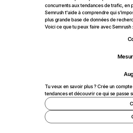
concurrents aux tendances de trafic, en pa
Semrush t'aide à comprendre qui s'impose
plus grande base de données de recherch
Voici ce que tu peux faire avec Semrush 
C
Mesure
Aug
Tu veux en savoir plus ? Crée un compte 
tendances et découvrir ce qui se passe s
C