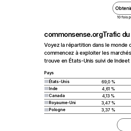
Obteni
10 fois 
commonsense.org
Trafic du
Voyez la répartition dans le monde 
commencez à exploiter les marchés
trouve en États-Unis suivi de Indee
Pays
États-Unis
69,0 %
Inde
4,61 %
Canada
4,13 %
Royaume-Uni
3,47 %
Pologne
3,37 %