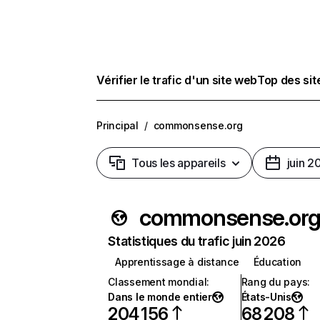
Vérifier le trafic d'un site web
Top des si
Principal
/
commonsense.org
Tous les appareils
juin 2
commonsense.or
Statistiques du trafic juin 2026
Apprentissage à distance
Éducation
Classement mondial
:
Rang du pays
:
Dans le monde entier
États-Unis
204 156
68 208