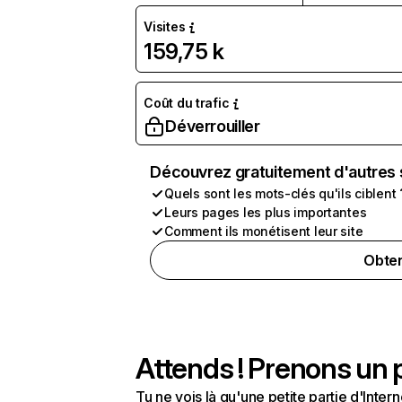
Visites
159,75 k
Coût du trafic
Déverrouiller
Découvrez gratuitement d'autres 
Quels sont les mots-clés qu'ils ciblent 
Leurs pages les plus importantes
Comment ils monétisent leur site
Obten
Attends ! Prenons un p
Tu ne vois là qu'une petite partie d'Int