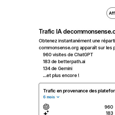
Aff
Trafic IA de
commonsense.o
Obtenez instantanément une réparti
commonsense.org apparaît sur les pr
960 visites de ChatGPT
183 de betterpath.ai
134 de Gemini
...et plus encore !
Trafic en provenance des platefor
6 mois
960
183