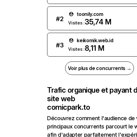
toonily.com
#
2
35,74 M
Visites :
keikomik.web.id
#
3
8,11 M
Visites :
Voir plus de concurrents →
Trafic organique et payant 
site web
comicpark.to
Découvrez comment l'audience de 
principaux concurrents parcourt le
afin d'adapter parfaitement l'expér