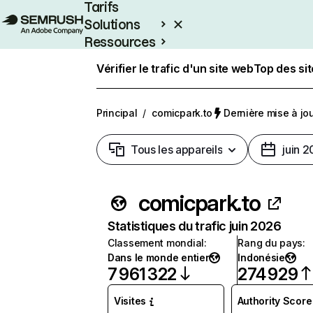
Tarifs
Solutions
Ressources
Entreprises
Vérifier le trafic d'un site web
Top des si
Principal
/
comicpark.to
Dernière mise à jour
Tous les appareils
juin 
comicpark.to
Statistiques du trafic juin 2026
Classement mondial
:
Rang du pays
:
Dans le monde entier
Indonésie
7 961 322
274 929
Visites
Authority Score