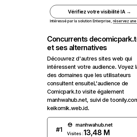
Vérifiez votre visibilité IA →
Intéressé par la solution Enterprise,
réservez un
Concurrents de
comicpark.t
et ses alternatives
Découvrez d'autres sites web qui
intéressent votre audience. Voyez la
des domaines que les utilisateurs
consultent ensuiteL'audience de
Comicpark.to visite également
manhwahub.net, suivi de toonily.co
keikomik.web.id.
manhwahub.net
#
1
13,48 M
Visites :