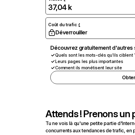
37,04 k
Coût du trafic
Déverrouiller
Découvrez gratuitement d'autres 
Quels sont les mots-clés qu'ils ciblent 
Leurs pages les plus importantes
Comment ils monétisent leur site
Obten
Attends ! Prenons un p
Tu ne vois là qu'une petite partie d'Int
concurrents aux tendances de trafic, en pa