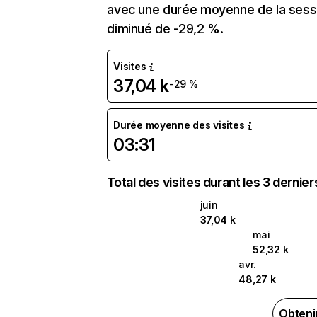
avec une durée moyenne de la sessi
diminué de -29,2 %.
Visites
37,04 k
-29 %
Durée moyenne des visites
03:31
Total des visites durant les 3 dernie
juin
37,04 k
mai
52,32 k
avr.
48,27 k
Obteni