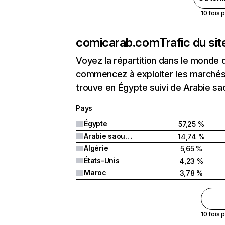
10 fois 
comicarab.com
Trafic du si
Voyez la répartition dans le monde 
commencez à exploiter les marchés 
trouve en Égypte suivi de Arabie sao
Pays
Égypte
57,25 %
Arabie saoudite
14,74 %
Algérie
5,65 %
États-Unis
4,23 %
Maroc
3,78 %
10 fois 