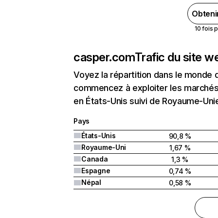
Obteni
10 fois 
casper.com
Trafic du site w
Voyez la répartition dans le monde 
commencez à exploiter les marchés 
en États-Unis suivi de Royaume-Uni
Pays
États-Unis
90,8 %
Royaume-Uni
1,67 %
Canada
1,3 %
Espagne
0,74 %
Népal
0,58 %