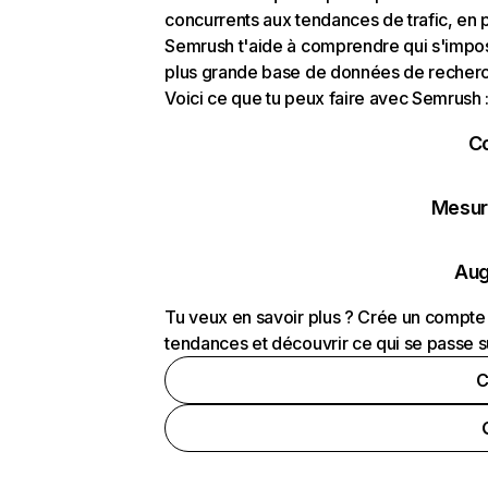
concurrents aux tendances de trafic, en pa
Semrush t'aide à comprendre qui s'impose
plus grande base de données de recherch
Voici ce que tu peux faire avec Semrush 
C
Mesure
Aug
Tu veux en savoir plus ? Crée un compte 
tendances et découvrir ce qui se passe s
C