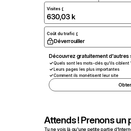
Visites
630,03 k
Coût du trafic
Déverrouiller
Découvrez gratuitement d'autres 
Quels sont les mots-clés qu'ils ciblent 
Leurs pages les plus importantes
Comment ils monétisent leur site
Obten
Attends ! Prenons un p
Tu ne vois là qu'une petite partie d'Int