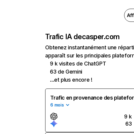
Aff
Trafic IA de
casper.com
Obtenez instantanément une réparti
apparaît sur les principales platefor
9 k visites de ChatGPT
63 de Gemini
...et plus encore !
Trafic en provenance des platefor
6 mois
9 k
63