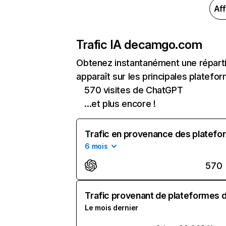
Aff
Trafic IA de
camgo.com
Obtenez instantanément une répart
apparaît sur les principales platefor
570 visites de ChatGPT
...et plus encore !
Trafic en provenance des platefor
6 mois
570
Trafic provenant de plateformes d'
Le mois dernier