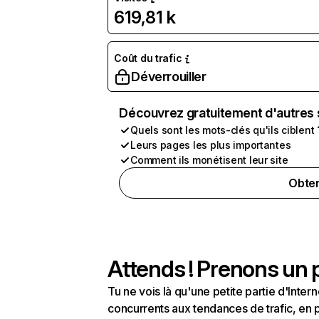
619,81 k
Coût du trafic
Déverrouiller
Découvrez gratuitement d'autres 
Quels sont les mots-clés qu'ils ciblent 
Leurs pages les plus importantes
Comment ils monétisent leur site
Obten
Attends ! Prenons un p
Tu ne vois là qu'une petite partie d'Int
concurrents aux tendances de trafic, en pa