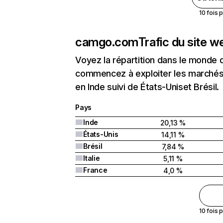
10 fois 
camgo.com
Trafic du site w
Voyez la répartition dans le monde 
commencez à exploiter les marchés
en Inde suivi de États-Uniset Brésil.
Pays
Inde
20,13 %
États-Unis
14,11 %
Brésil
7,84 %
Italie
5,11 %
France
4,0 %
10 fois 