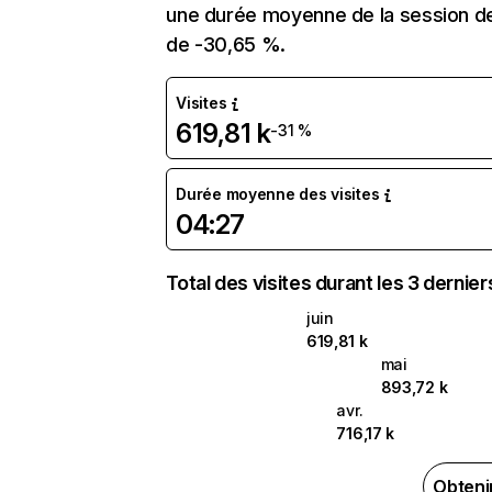
une durée moyenne de la session de
de -30,65 %.
Visites
619,81 k
-31 %
Durée moyenne des visites
04:27
Total des visites durant les 3 dernie
juin
619,81 k
mai
893,72 k
avr.
716,17 k
Obteni