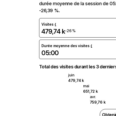
durée moyenne de la session de 05:0
-26,39 %.
Visites
479,74 k
-26 %
Durée moyenne des visites
05:00
Total des visites durant les 3 dernie
juin
479,74 k
mai
651,72 k
avr.
759,76 k
Obteni