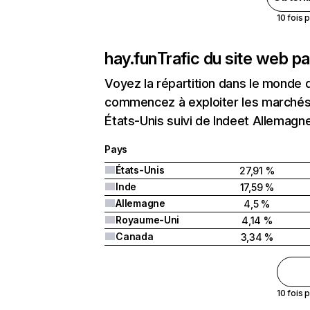
10 fois 
hay.fun
Trafic du site web p
Voyez la répartition dans le monde 
commencez à exploiter les marchés 
États-Unis suivi de Indeet Allemagne
Pays
États-Unis
27,91 %
Inde
17,59 %
Allemagne
4,5 %
Royaume-Uni
4,14 %
Canada
3,34 %
10 fois 