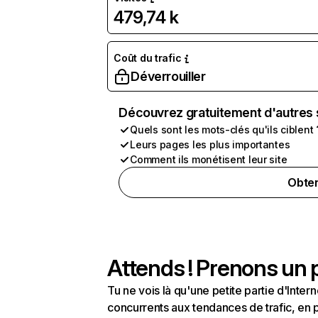
479,74 k
Coût du trafic
Déverrouiller
Découvrez gratuitement d'autres 
Quels sont les mots-clés qu'ils ciblent 
Leurs pages les plus importantes
Comment ils monétisent leur site
Obten
Attends ! Prenons un p
Tu ne vois là qu'une petite partie d'Int
concurrents aux tendances de trafic, en pa