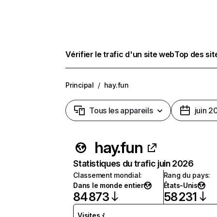
Vérifier le trafic d'un site web
Top des si
Principal
/
hay.fun
Tous les appareils
juin 2
hay.fun
Statistiques du trafic juin 2026
Classement mondial
:
Rang du pays
:
Dans le monde entier
États-Unis
84 873
58 231
Visites