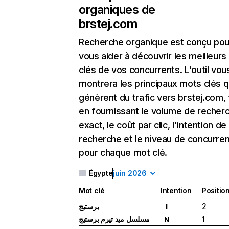
organiques de
brstej.com
Recherche organique
est conçu pou
vous aider à découvrir les meilleur
clés de vos concurrents. L'outil vou
montrera les principaux mots clés q
génèrent du trafic vers brstej.com, 
en fournissant le volume de recher
exact, le coût par clic, l'intention de
recherche et le niveau de concurre
pour chaque mot clé.
Égypte
juin 2026
Mot clé
Intention
Positio
برستيج
2
I
مسلسل ميد تيرم برستيج
1
N