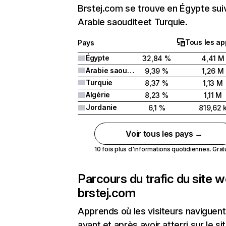
Brstej.com se trouve en Égypte sui
Arabie saouditeet Turquie.
Tous les ap
Pays
Égypte
32,84 %
4,41 M
Arabie saoudite
9,39 %
1,26 M
Turquie
8,37 %
1,13 M
Algérie
8,23 %
1,11 M
Jordanie
6,1 %
819,62 
Voir tous les pays →
10 fois plus d'informations quotidiennes. Gratui
Parcours du trafic du site 
brstej.com
Apprends où les visiteurs naviguent
avant et après avoir atterri sur le si