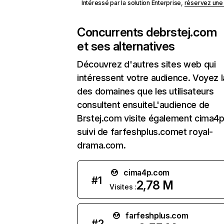
Intéressé par la solution Enterprise,
réservez un
Concurrents de
brstej.com
et ses alternatives
Découvrez d'autres sites web qui
intéressent votre audience. Voyez la
des domaines que les utilisateurs
consultent ensuiteL'audience de
Brstej.com visite également cima4
suivi de farfeshplus.comet royal-
drama.com.
cima4p.com
#
1
2,78 M
Visites :
farfeshplus.com
#
2