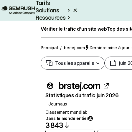
Tarifs
Solutions
Ressources
Entreprises
Vérifier le trafic d'un site web
Top des si
Principal
/
brstej.com
Dernière mise à jour :
Tous les appareils
juin 
brstej.com
Statistiques du trafic juin 2026
Journaux
Classement mondial
:
Dans le monde entier
3 843