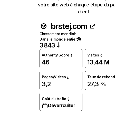
votre site web à chaque étape du p
client
brstej.com
Classement mondial
:
Dans le monde entier
3 843
Authority Score
Visites
46
13,44 M
Pages/Visites
Taux de rebond
3,2
27,3 %
Coût du trafic
Déverrouiller