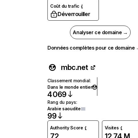
Coût du trafic
Déverrouiller
Analyser ce domaine →
Données complètes pour ce domaine
mbc.net
Classement mondial
:
Dans le monde entier
4 069
Rang du pays
:
Arabie saoudite
99
Authority Score
Visites
72
12,74 M