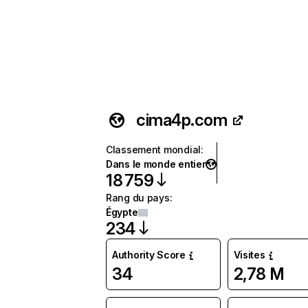
cima4p.com
Classement mondial
:
Dans le monde entier
18 759
Rang du pays
:
Égypte
234
Authority Score
Visites
34
2,78 M