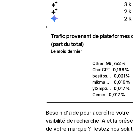
3 k
2 k
2 k
Trafic provenant de plateformes 
(part du total)
Le mois dernier
Other
99,752 %
ChatGPT
0,168 %
besitos.ai
0,021 %
mikmak.ai
0,019 %
yt2mp3.ai
0,017 %
Gemini
0,017 %
Besoin d'aide pour accroître votre
visibilité de recherche IA et la prés
de votre marque ? Testez nos solut