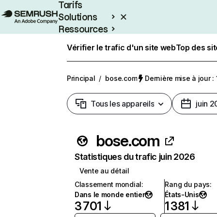
Tarifs
Solutions
Ressources
Entreprises
Vérifier le trafic d'un site web
Top des si
Principal
/
bose.com
Dernière mise à jour : 
Tous les appareils
juin 
bose.com
Statistiques du trafic juin 2026
Vente au détail
Classement mondial
:
Rang du pays
:
Dans le monde entier
États-Unis
3 701
1 381