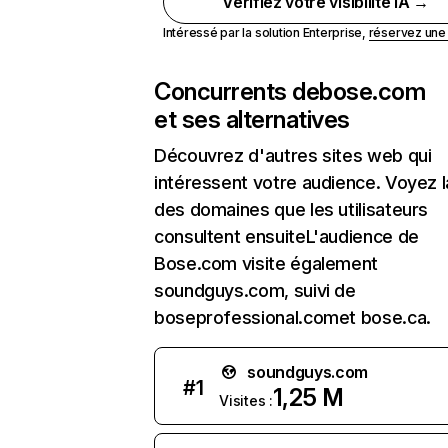
Vérifiez votre visibilité IA →
Intéressé par la solution Enterprise,
réservez un
Concurrents de
bose.com
et ses alternatives
Découvrez d'autres sites web qui
intéressent votre audience. Voyez la
des domaines que les utilisateurs
consultent ensuiteL'audience de
Bose.com visite également
soundguys.com, suivi de
boseprofessional.comet bose.ca.
soundguys.com
#
1
1,25 M
Visites :