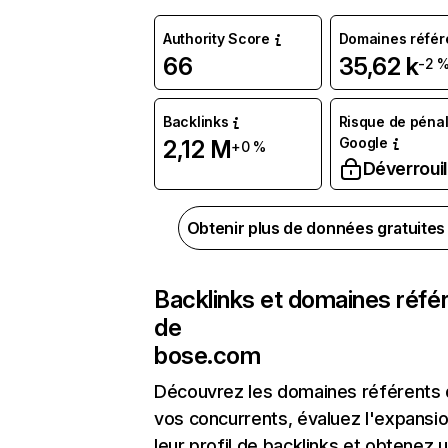
Authority Score
Domaines référ
66
35,62 k
-2 
Backlinks
Risque de pénal
Google
2,12 M
+0 %
Déverrouil
Obtenir plus de données gratuite
Backlinks et domaines réfé
de
bose.com
Découvrez les domaines référents
vos concurrents, évaluez l'expansi
leur profil de backlinks et obtenez 