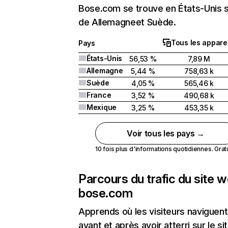
Bose.com se trouve en États-Unis s
de Allemagneet Suède.
Tous les apparei
Pays
États-Unis
56,53 %
7,89 M
Allemagne
5,44 %
758,63 k
Suède
4,05 %
565,46 k
France
3,52 %
490,68 k
Mexique
3,25 %
453,35 k
Voir tous les pays →
10 fois plus d'informations quotidiennes. Gratui
Parcours du trafic du site 
bose.com
Apprends où les visiteurs naviguent
avant et après avoir atterri sur le si