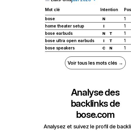
Mot clé
Intention
Pos
bose
1
N
home theater setup
1
I
bose earbuds
1
N
T
bose ultra open earbuds
1
I
T
bose speakers
1
C
N
Voir tous les mots clés →
Analyse des
backlinks de
bose.com
Analysez et suivez le profil de backl