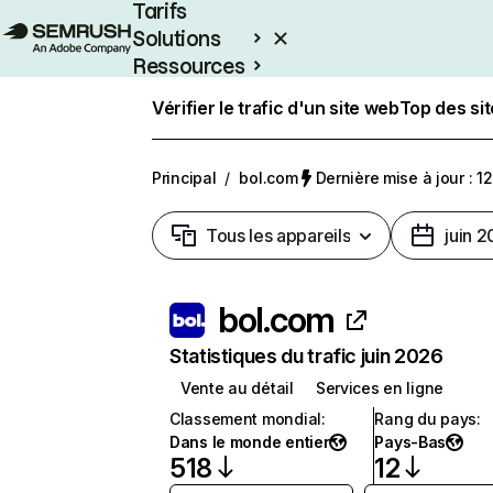
Tarifs
Solutions
Ressources
Entreprises
Vérifier le trafic d'un site web
Top des si
Principal
/
bol.com
Dernière mise à jour : 12
Tous les appareils
juin 
bol.com
Statistiques du trafic juin 2026
Vente au détail
Services en ligne
Classement mondial
:
Rang du pays
:
Dans le monde entier
Pays-Bas
518
12