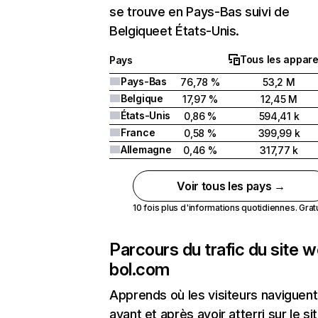
se trouve en Pays-Bas suivi de
Belgiqueet États-Unis.
Tous les appare
Pays
Pays-Bas
76,78 %
53,2 M
Belgique
17,97 %
12,45 M
États-Unis
0,86 %
594,41 k
France
0,58 %
399,99 k
Allemagne
0,46 %
317,77 k
Voir tous les pays →
10 fois plus d'informations quotidiennes. Gratui
Parcours du trafic du site 
bol.com
Apprends où les visiteurs naviguent
avant et après avoir atterri sur le si