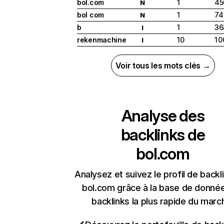
bol.com
1
45
N
bol com
1
74
N
b
1
36
I
rekenmachine
10
1 
I
Voir tous les mots clés →
Analyse des
backlinks de
bol.com
Analysez et suivez le profil de backl
bol.com grâce à la base de donné
backlinks la plus rapide du marc