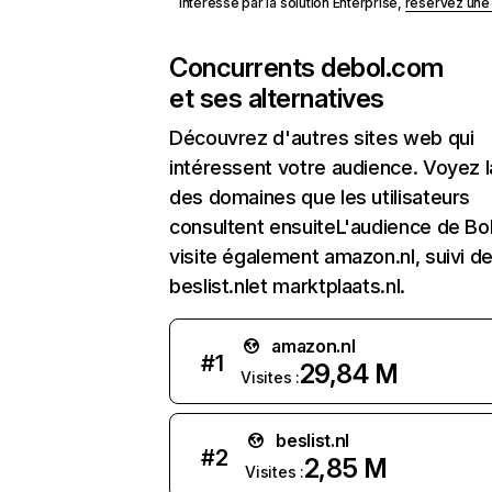
Intéressé par la solution Enterprise,
réservez un
Concurrents de
bol.com
et ses alternatives
Découvrez d'autres sites web qui
intéressent votre audience. Voyez la
des domaines que les utilisateurs
consultent ensuiteL'audience de Bo
visite également amazon.nl, suivi d
beslist.nlet marktplaats.nl.
amazon.nl
#
1
29,84 M
Visites :
beslist.nl
#
2
2,85 M
Visites :