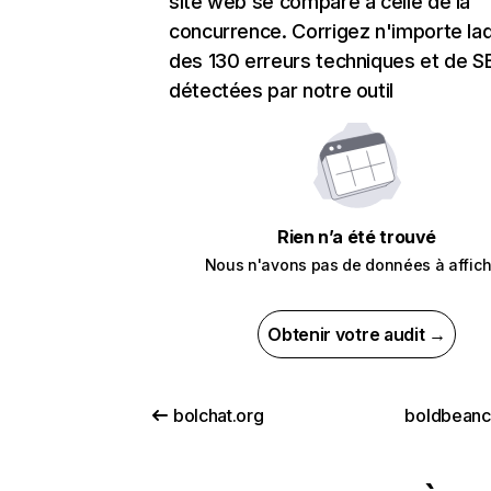
site web se compare à celle de la
concurrence. Corrigez n'importe laq
des 130 erreurs techniques et de 
détectées par notre outil
Rien n’a été trouvé
Nous n'avons pas de données à affich
Obtenir votre audit →
bolchat.org
boldbean