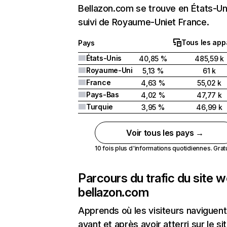
Bellazon.com se trouve en États-Un
suivi de Royaume-Uniet France.
Tous les app
Pays
États-Unis
40,85 %
485,59 k
Royaume-Uni
5,13 %
61 k
France
4,63 %
55,02 k
Pays-Bas
4,02 %
47,77 k
Turquie
3,95 %
46,99 k
Voir tous les pays →
10 fois plus d'informations quotidiennes. Gratui
Parcours du trafic du site 
bellazon.com
Apprends où les visiteurs naviguent
avant et après avoir atterri sur le si