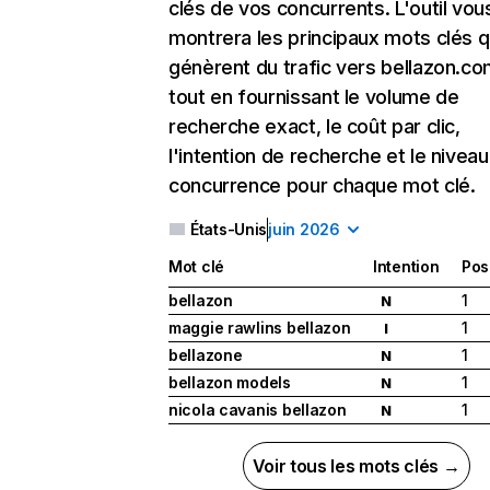
clés de vos concurrents. L'outil vou
montrera les principaux mots clés q
génèrent du trafic vers bellazon.co
tout en fournissant le volume de
recherche exact, le coût par clic,
l'intention de recherche et le nivea
concurrence pour chaque mot clé.
États-Unis
juin 2026
Mot clé
Intention
Pos
bellazon
1
N
maggie rawlins bellazon
1
I
bellazone
1
N
bellazon models
1
N
nicola cavanis bellazon
1
N
Voir tous les mots clés →