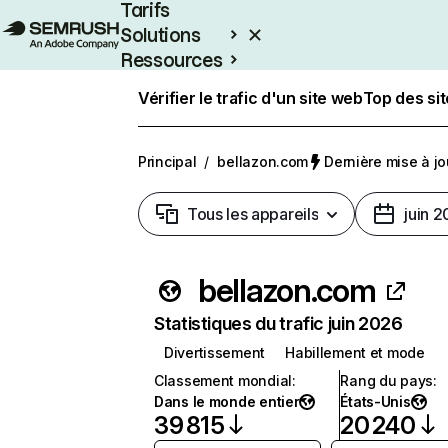
Tarifs
Solutions
Ressources
Entreprises
Vérifier le trafic d'un site web
Top des si
Principal
/
bellazon.com
Dernière mise à jou
Tous les appareils
juin 
bellazon.com
Statistiques du trafic juin 2026
Divertissement
Habillement et mode
Classement mondial
:
Rang du pays
:
Dans le monde entier
États-Unis
39 815
20 240